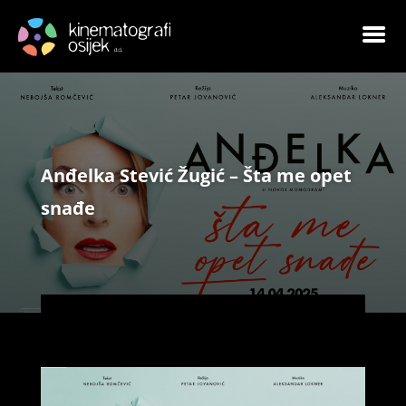
Anđelka Stević Žugić – Šta me opet
snađe