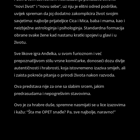
“novi život” i “novu sebe”, uz nju je elitni odred podrške,
uvijek spreman da joj dodatno zakomplicira život svojim
savjetima: najbolje prijateljice Cica i Mica, baba i mama, kao i
neizbježne astrologinja i psihologinja. Standardna formacija
obrane svake žene kad nastanu kratki spojevi u glavi i u
životu.
Sve likove igra Anđelka, u svom furioznom i već
prepoznatljivom stilu vrsne komičarke, donoseći dozu divlje
autentičnosti i hrabrosti, koja istovremeno izaziva smijeh, ali
i zaista pokreće pitanja o prirodi života nakon razvoda.
Ova predstava nije za one sa slabim srcem, jakim
predrasudama i nepogrešivim stavovima.
Ovo je za hrabre duše, spremne nasmijati se u lice izazovima
i kažu: “Šta me OPET snađe? Pa, sve najbolje, naravno!”