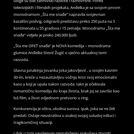
uloge su bile žanrovski različite i raznovrsne. Pored
televizijskih i filmskih projekata, Anđelka je sa svojom prvom
monodramom „Šta me snađe“ napravila svojevrsan
kazališni podvig, odigravši predstavu preko 250 puta na 3
kontinenata u 55 gradova i 15 zemalja. Monodramu „Šta me
snađe“ vidjelo je preko 240.000 ljudi.
„Šta me OPET snađe“ je NOVA komedija – monodrama
glumice Anđelke Stević Žugić o vječno aktualnoj temi
razvoda.
Glavna junakinja Jovanka Joka Jakovljević , u svojim kasnim
30-im, kreće u nezaustavljivu vožnju kroz svoj emocionalni
kaos u koji je upala nakon razvoda. Iako je očekivala
romantičnu komediju do kraja života, brak joj se završio kao
loš film, a život odjednom pretvorio u ring.
Konkurencija je oštra, okolina surova. Ipak, Joka se ne želi
predati. Ostaje neustrašiva u svakoj svojoj suludoj odluci i
tragikomičnoj situaciji.
I dok u tom savršenom nesnalaženju pokušava stvoriti