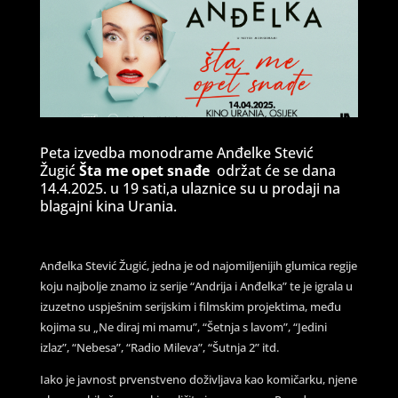
Peta izvedba monodrame Anđelke Stević
Žugić
Šta me opet snađe
održat će se dana
14.4.2025. u 19 sati,
a ulaznice su u prodaji na
blagajni kina Urania.
Anđelka Stević Žugić, jedna je od najomiljenijih glumica regije
koju najbolje znamo iz serije “Andrija i Anđelka” te je igrala u
izuzetno uspješnim serijskim i filmskim projektima, među
kojima su „Ne diraj mi mamu”, “Šetnja s lavom”, “Jedini
izlaz”, “Nebesa”, “Radio Mileva”, “Šutnja 2” itd.
Iako je javnost prvenstveno doživljava kao komičarku, njene