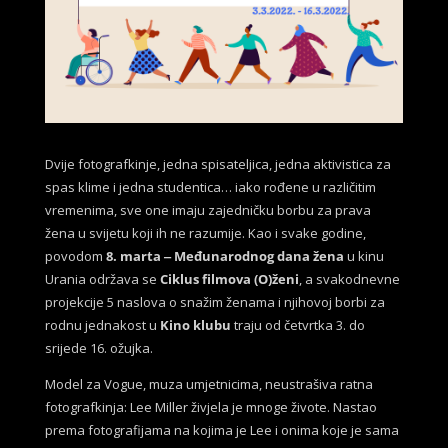
Dvije fotografkinje, jedna spisateljica, jedna aktivistica za
spas klime i jedna studentica… iako rođene u različitim
vremenima, sve one imaju zajedničku borbu za prava
žena u svijetu koji ih ne razumije. Kao i svake godine,
povodom
8. marta ‒ Međunarodnog dana žena
u kinu
Urania održava se
Ciklus filmova (O)ženi
, a svakodnevne
projekcije 5 naslova o snažim ženama i njihovoj borbi za
rodnu jednakost u
Kino klubu
traju od četvrtka
3. do
srijede 16. ožujka
.
Model za Vogue, muza umjetnicima, neustrašiva ratna
fotografkinja: Lee Miller živjela je mnoge živote. Nastao
prema fotografijama na kojima je Lee i onima koje je sama