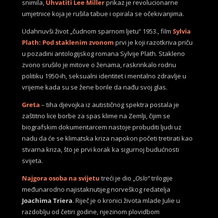
snimila,
Uhvatiti Lee Miller
prikaz je revolucionarne
umjetnice koja je rušila tabue i opirala se očekivanjima.
Udahnuvši život „čudnom sparnom ljetu“ 1953., film
Sylvia
Plath: Pod staklenim zvonom
prvi je koji razotkriva priču
u pozadini antologijskog romana Sylvije Plath. Stakleno
zvono srušilo je mitove o ženama, raskrinkalo rodnu
politiku 1950-ih, seksualni identitet i mentalno zdravlje u
vrijeme kada su se žene borile da nađu svoj glas.
Greta
– tiha djevojka iz autističnog spektra postala je
zaštitno lice borbe za spas klime na Zemlji, čijim se
biografskim dokumentarcem nastoje probuditi ljudi uz
nadu da će se klimatska kriza napokon početi tretirati kao
stvarna kriza, što je prvi korak ka sigurnoj budućnosti
svijeta.
Najgora osoba na svijetu
treći je dio „
Oslo“
trilogije
međunarodno najistaknutijeg norveškog redatelja
Joachima Triera
. Riječ je o kronici života mlade Julie u
razdoblju od četiri godine, njezinom plovidbom