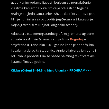
uzburkanim vodama ljubavi i borbom za pronalaženje
vlastitog karijernog puta, što će je odvesti do toga da
realnije sagleda samu sebe i shvati tko i što zapravo jest.
Film je nominiran za ovogodišnjeg
Oscara
u 2 kategorije:
Najbolji strani film i Najbolji originalni scenarij.
Adaptacija istoimenog autobiografskog romana ugledne
spisateljice
Annie Ernaux
, radnja filma
Događaj
je
smještena u Francusku 1963. godine kada je pobačaj bio
ilegalan, a darovita studentica Annie otkriva da je trudna i
odlučna je pobaciti. Film se našao na mnogim kritičarskim
listama filmova godine.
Ciklus (O)ženi 3.-16.3. u kinu Urania – PROGRAM>>>