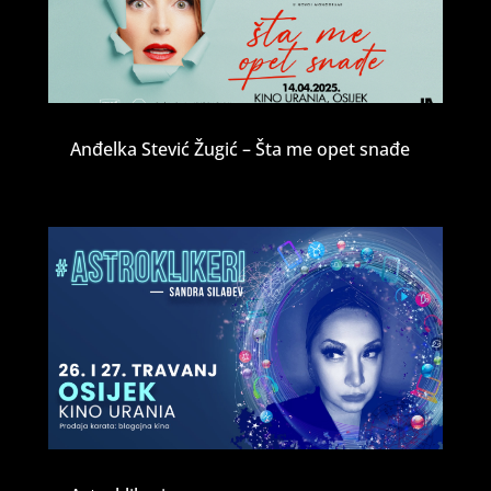
Anđelka Stević Žugić – Šta me opet snađe