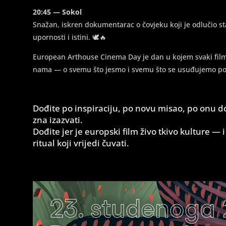
20:45 — Sokol
Snažan, iskren dokumentarac o čovjeku koji je odlučio sta
upornosti i istini. 🕊️🔥
European Arthouse Cinema Day je dan u kojem svaki film po
nama — o svemu što jesmo i svemu što se usuđujemo pos
Dođite po inspiraciju, po novu misao, po onu do
zna izazvati.
Dođite jer je europski film živo tkivo kulture — i
ritual koji vrijedi čuvati.