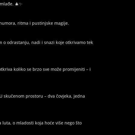
ajmlađe. 🎄✨
humora, ritma i pustinjske magije.
m o odrastanju, nadi i snazi koje otkrivamo tek
 otkriva koliko se brzo sve može promijeniti – i
 U skučenom prostoru – dva čovjeka, jedna
ja luta, o mladosti koja hoće više nego što