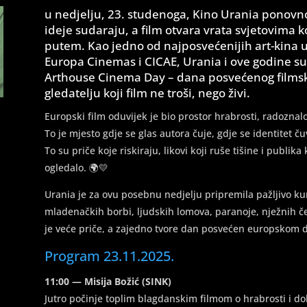
u nedjelju, 23. studenoga, Kino Urania ponovno
ideje sudaraju, a film otvara vrata svjetovima 
putem. Kao jedno od najposvećenijih art-kina u
Europa Cinemas i CICAE, Urania i ove godine s
Arthouse Cinema Day – dana posvećenog filmskoj 
gledatelju koji film ne troši, nego živi.
Europski film oduvijek je bio prostor hrabrosti, radoznalost
To je mjesto gdje se glas autora čuje, gdje se identitet čuv
To su priče koje riskiraju, likovi koji ruše tišine i publika
ogledalo. 🌍💛
Urania je za ovu posebnu nedjelju pripremila pažljivo ku
mladenačkih borbi, ljudskih lomova, paranoje, nježnih če
je veće priče, a zajedno tvore dan posvećen europskom du
Program 23.11.2025.
11:00 — Misija Božić (SINK)
Jutro počinje toplim blagdanskim filmom o hrabrosti i dobr