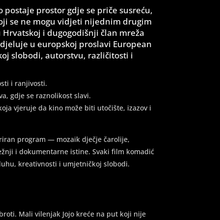
 postaje prostor gdje se priče susreću,
koji se ne mogu vidjeti nijednim drugim
 Hrvatskoj i dugogodišnji član mreža
udjeluje u europskoj proslavi European
slobodi, autorstvu, različitosti i
i i ranjivosti.
a, gdje se raznolikost slavi.
 koja vjeruje da kino može biti utočište, izazov i
riran program — mozaik dječje čarolije,
žnji i dokumentarne istine. Svaki film komadić
hu, kreativnosti i umjetničkoj slobodi.
oti. Mali vilenjak Jojo kreće na put koji nije