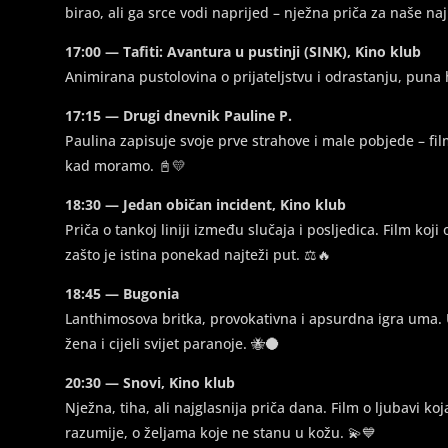
birao, ali ga srce vodi naprijed – nježna priča za naše n
17:00 — Tafiti: Avantura u pustinji (SINK), Kino klub
Animirana pustolovina o prijateljstvu i odrastanju, puna 
17:15 — Drugi dnevnik Pauline P.
Paulina zapisuje svoje prve strahove i male pobjede – fil
kad moramo. 📓💛
18:30 — Jedan običan incident, Kino klub
Priča o tankoj liniji između slučaja i posljedica. Film koji
zašto je istina ponekad najteži put. ⚖️🔥
18:45 — Bugonia
Lanthimosova britka, provokativna i apsurdna igra uma.
žena i cijeli svijet paranoje. 🐝🌑
20:30 — Snovi, Kino klub
Nježna, tiha, ali najglasnija priča dana. Film o ljubavi ko
razumije, o željama koje ne stanu u kožu. 💫💙