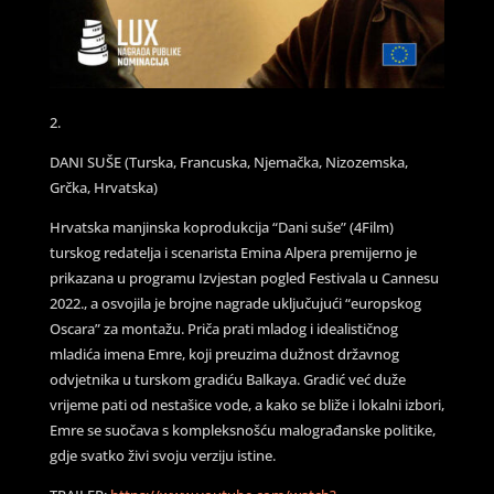
2.
DANI SUŠE (Turska, Francuska, Njemačka, Nizozemska,
Grčka, Hrvatska)
Hrvatska manjinska koprodukcija “Dani suše” (4Film)
turskog redatelja i scenarista Emina Alpera premijerno je
prikazana u programu Izvjestan pogled Festivala u Cannesu
2022., a osvojila je brojne nagrade uključujući “europskog
Oscara” za montažu. Priča prati mladog i idealističnog
mladića imena Emre, koji preuzima dužnost državnog
odvjetnika u turskom gradiću Balkaya. Gradić već duže
vrijeme pati od nestašice vode, a kako se bliže i lokalni izbori,
Emre se suočava s kompleksnošću malograđanske politike,
gdje svatko živi svoju verziju istine.