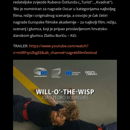
redateljske zvijezde Rubena Östlunda („Turist“, „Kvadrat“).
‘Bio je nominiran za nagrade Oscar u kategorijama najboljeg
filma, režije i originalnog scenarija, a osvojio je čak četiri
nagrade Europske filmske akademije – za najbolji film, režiju,
scenarij i glumca, koji je pripao proslavljenom hrvatsko-
danskom glumcu Zlatku Buriću – Kići.
TRAILER:
https://www.youtube.com/watch?
v=mtRFqnZbgEE&ab_channel=zagrebfilmfestival