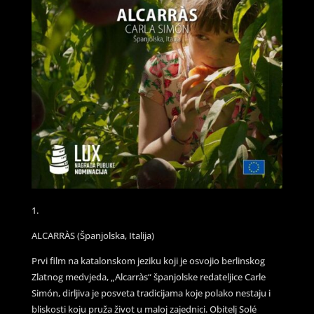
1.
ALCARRÀS (Španjolska, Italija)
Prvi film na katalonskom jeziku koji je osvojio berlinskog
Zlatnog medvjeda, „Alcarràs“ španjolske redateljice Carle
Simón, dirljiva je posveta tradicijama koje polako nestaju i
bliskosti koju pruža život u maloj zajednici. Obitelj Solé