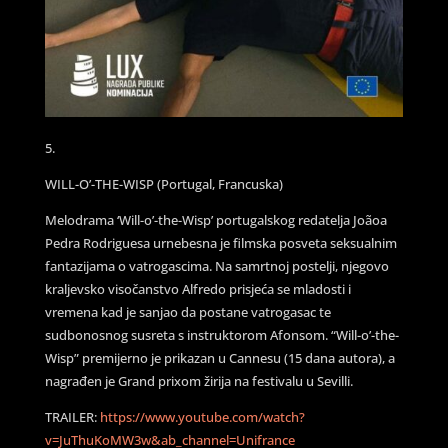
5.
WILL-O’-THE-WISP (Portugal, Francuska)
Melodrama ‘Will-o’-the-Wisp’ portugalskog redatelja Joãoa
Pedra Rodriguesa urnebesna je filmska posveta seksualnim
fantazijama o vatrogascima. Na samrtnoj postelji, njegovo
kraljevsko visočanstvo Alfredo prisjeća se mladosti i
vremena kad je sanjao da postane vatrogasac te
sudbonosnog susreta s instruktorom Afonsom. “Will-o’-the-
Wisp” premijerno je prikazan u Cannesu (15 dana autora), a
nagrađen je Grand prixom žirija na festivalu u Sevilli.
TRAILER:
https://www.youtube.com/watch?
v=JuThuKoMW3w&ab_channel=Unifrance