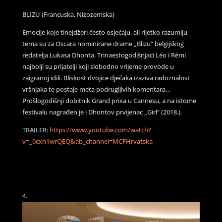
BLIZU (Francuska, Nizozemska)
Emocije koje tinejdžeri često osjećaju, ali rijetko razumiju
tema su za Oscara nominirane drame „Blizu“ belgijskog
redatelja Lukasa Dhonta. Trinaestogodišnjaci Léo i Rémi
najbolji su prijatelji koji slobodno vrijeme provode u
zaigranoj idili. Bliskost dvojice dječaka izaziva radoznalost
vršnjaka te postaje meta podrugljivih komentara…
Prošlogodišnji dobitnik Grand prixa u Cannesu, a na istome
festivalu nagrađen je i Dhontov prvijenac „Girl“ (2018.).
TRAILER:
https://www.youtube.com/watch?
v=_0cxh1wrQEQ&ab_channel=MCFHrvatska