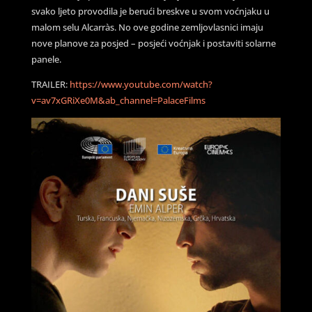
svako ljeto provodila je berući breskve u svom voćnjaku u
malom selu Alcarràs. No ove godine zemljovlasnici imaju
nove planove za posjed – posjeći voćnjak i postaviti solarne
panele.
TRAILER:
https://www.youtube.com/watch?
v=av7xGRiXe0M&ab_channel=PalaceFilms