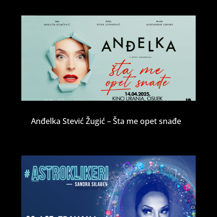
Anđelka Stević Žugić – Šta me opet snađe