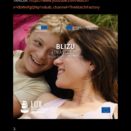
TRAILER:
https://www.youtube.com/watch?
v=0bWxPgQNp1o&ab_channel=TheMatchFactory