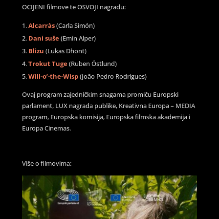
OCIJENI filmove te OSVOJI nagradu:
Alcarràs
(Carla Simón)
Dani suše
(Emin Alper)
Blizu
(Lukas Dhont)
Trokut Tuge
(Ruben Östlund)
Will-o’-the-Wisp
(João Pedro Rodrigues)
Ovaj program zajedničkim snagama promiču Europski
parlament, LUX nagrada publike, Kreativna Europa – MEDIA
program, Europska komisija, Europska filmska akademija i
Europa Cinemas.
Više o filmovima: