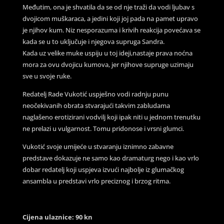
Međutim, ona je shvatila da se od nje traži da vodi ljubav s
dvojicom muškaraca, a jedini koji joj pada na pamet upravo
je njihov kum. Niz nesporazuma i krivih reakcija povećava se
kada se u to uključuje i njegova supruga Sandra.
Kada uz velike muke uspiju u toj ideji,nastaje prava noćna
mora za ovu dvojicu kumova, jer njihove supruge uzimaju
sve u svoje ruke.
Redatelj Rade Vukotić uspješno vodi radnju punu
neočekivanih obrata stvarajući takvim zabludama
naglašeno erotizirani vodvilj koji ipak niti u jednom trenutku
ne prelazi u vulgarnost. Tomu pridonose i vrsni glumci.
Vukotić svoje umijeće u stvaranju iznimno zabavne
predstave dokazuje ne samo kao dramaturg nego i kao vrlo
dobar redatelj koji uspjeva izvući najbolje iz glumačkog
ansambla u predstavi vrlo preciznog i brzog ritma.
Cijena ulaznice: 90 kn