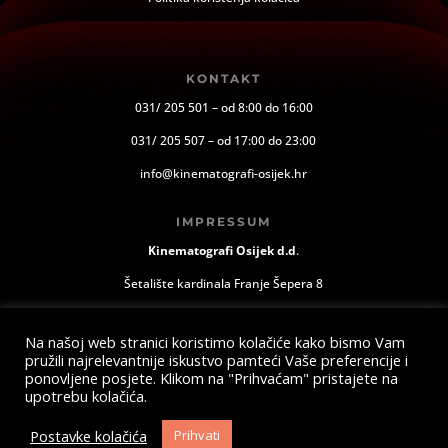
KONTAKT
031/ 205 501 – od 8:00 do 16:00
031/ 205 507 – od 17:00 do 23:00
info@kinematografi-osijek.hr
IMPRESSUM
Kinematografi Osijek d.d
.
Šetalište kardinala Franje Šepera 8
Osijek, Hrvatska
Na našoj web stranici koristimo kolačiće kako bismo Vam
pružili najrelevantnije iskustvo pamteći Vaše preferencije i
ponovljene posjete. Klikom na "Prihvaćam" pristajete na
upotrebu kolačića.
Postavke kolačića
Prihvati