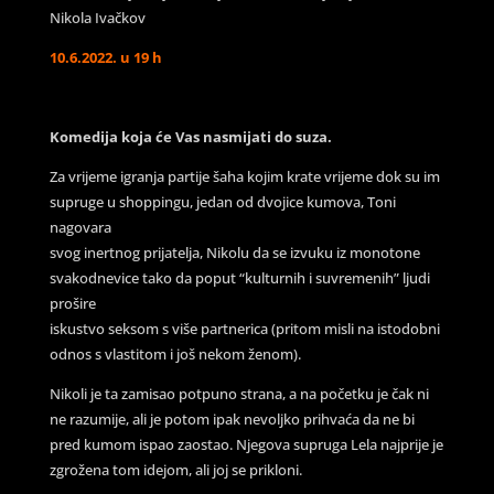
Nikola Ivačkov
10.6.2022. u 19 h
Komedija koja će Vas nasmijati do suza.
Za vrijeme igranja partije šaha kojim krate vrijeme dok su im
supruge u shoppingu, jedan od dvojice kumova, Toni
nagovara
svog inertnog prijatelja, Nikolu da se izvuku iz monotone
svakodnevice tako da poput “kulturnih i suvremenih” ljudi
prošire
iskustvo seksom s više partnerica (pritom misli na istodobni
odnos s vlastitom i još nekom ženom).
Nikoli je ta zamisao potpuno strana, a na početku je čak ni
ne razumije, ali je potom ipak nevoljko prihvaća da ne bi
pred kumom ispao zaostao. Njegova supruga Lela najprije je
zgrožena tom idejom, ali joj se prikloni.