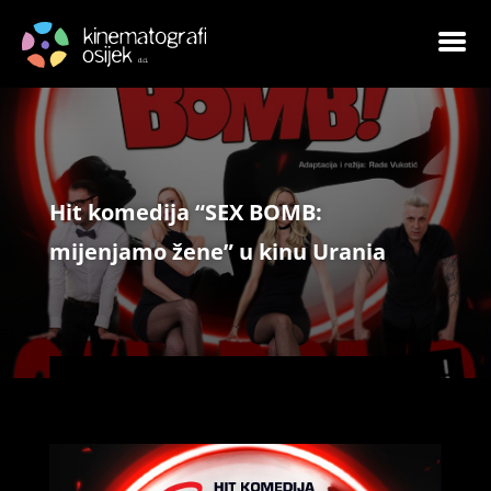
Hit komedija “SEX BOMB:
mijenjamo žene” u kinu Urania