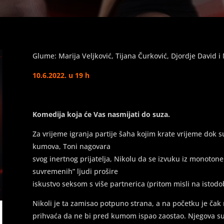
Glume: Marija Veljković, Tijana Čurković, Djordje David i 
10.6.2022. u 19 h
Komedija koja će Vas nasmijati do suza.
Za vrijeme igranja partije šaha kojim krate vrijeme dok 
kumova, Toni nagovara
svog inertnog prijatelja, Nikolu da se izvuku iz monoton
suvremenih” ljudi prošire
iskustvo seksom s više partnerica (pritom misli na istod
Nikoli je ta zamisao potpuno strana, a na početku je čak 
prihvaća da ne bi pred kumom ispao zaostao. Njegova sup