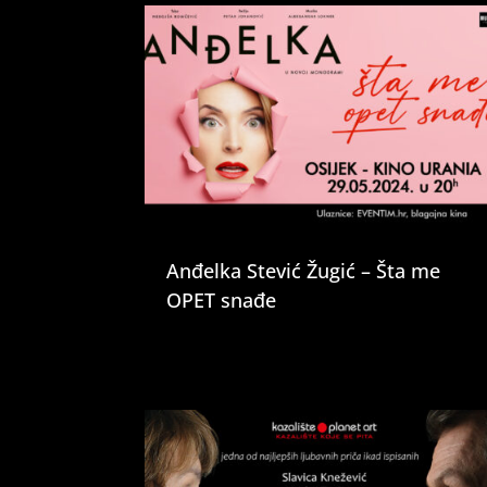
Anđelka Stević Žugić – Šta me
OPET snađe