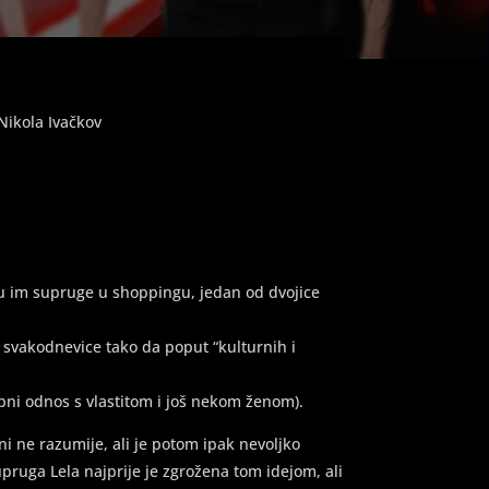
Nikola Ivačkov
su im supruge u shoppingu, jedan od dvojice
e svakodnevice tako da poput “kulturnih i
obni odnos s vlastitom i još nekom ženom).
ni ne razumije, ali je potom ipak nevoljko
ruga Lela najprije je zgrožena tom idejom, ali