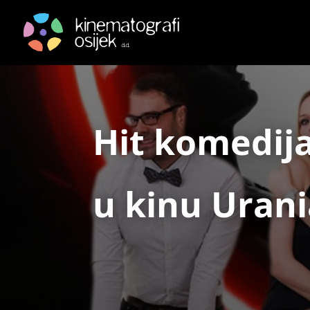
Hit komedij
u kinu Uran