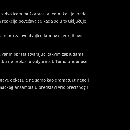
 s dvojicom muškaraca, a jedini koji joj pada
reakcija povećava se kada se u to uključuje i
na mora za ovu dvojicu kumova, jer njihove
ivanih obrata stvarajući takvim zabludama
nutku ne prelazi u vulgarnost. Tomu pridonose i
dstave dokazuje ne samo kao dramaturg nego i
lumačkog ansambla u predstavi vrlo preciznog i