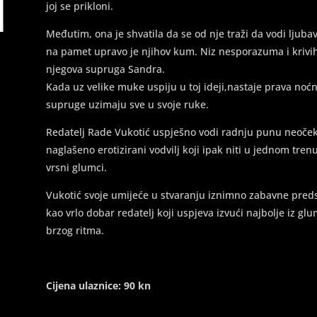
joj se prikloni.
Međutim, ona je shvatila da se od nje traži da vodi ljubav
na pamet upravo je njihov kum. Niz nesporazuma i krivih 
njegova supruga Sandra.
Kada uz velike muke uspiju u toj ideji,nastaje prava noć
supruge uzimaju sve u svoje ruke.
Redatelj Rade Vukotić uspješno vodi radnju punu neoček
naglašeno erotizirani vodvilj koji ipak niti u jednom tre
vrsni glumci.
Vukotić svoje umijeće u stvaranju iznimno zabavne pre
kao vrlo dobar redatelj koji uspjeva izvući najbolje iz g
brzog ritma.
Cijena ulaznice: 90 kn