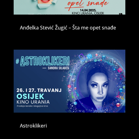
Anđelka Stević Žugić – Šta me opet snađe
Astroklikeri