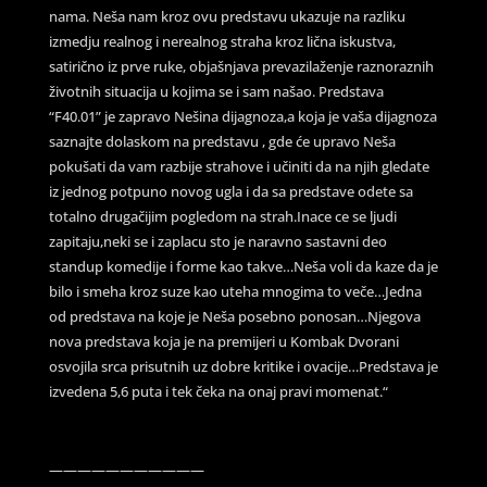
nama. Neša nam kroz ovu predstavu ukazuje na razliku
izmedju realnog i nerealnog straha kroz lična iskustva,
satirično iz prve ruke, objašnjava prevazilaženje raznoraznih
životnih situacija u kojima se i sam našao. Predstava
“F40.01” je zapravo Nešina dijagnoza,a koja je vaša dijagnoza
saznajte dolaskom na predstavu , gde će upravo Neša
pokušati da vam razbije strahove i učiniti da na njih gledate
iz jednog potpuno novog ugla i da sa predstave odete sa
totalno drugačijim pogledom na strah.Inace ce se ljudi
zapitaju,neki se i zaplacu sto je naravno sastavni deo
standup komedije i forme kao takve…Neša voli da kaze da je
bilo i smeha kroz suze kao uteha mnogima to veče…Jedna
od predstava na koje je Neša posebno ponosan…Njegova
nova predstava koja je na premijeri u Kombak Dvorani
osvojila srca prisutnih uz dobre kritike i ovacije…Predstava je
izvedena 5,6 puta i tek čeka na onaj pravi momenat.“
———————————