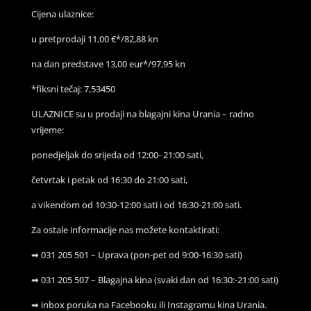
Cijena ulaznice:
u pretprodaji 11,00 €*/82,88 kn
na dan predstave 13,00 eur*/97,95 kn
*fiksni tečaj: 7,53450
ULAZNICE su u prodaji na blagajni kina Urania – radno
vrijeme:
ponedjeljak do srijeda od 12:00- 21:00 sati,
četvrtak i petak od 16:30 do 21:00 sati,
a vikendom od 10:30-12:00 sati i od 16:30-21:00 sati.
Za ostale informacije nas možete kontaktirati:
➡
031 205 501 – Uprava (pon-pet od 9:00-16:30 sati)
➡
031 205 507 – Blagajna kina (svaki dan od 16:30:-21:00 sati)
➡
inbox poruka na Facebooku ili Instagramu kina Urania.