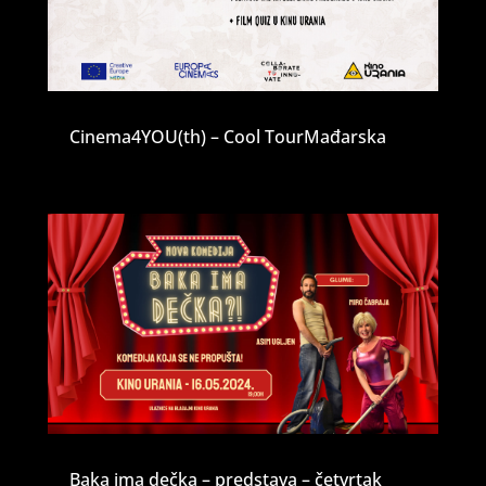
Cinema4YOU(th) – Cool TourMađarska
Baka ima dečka – predstava – četvrtak