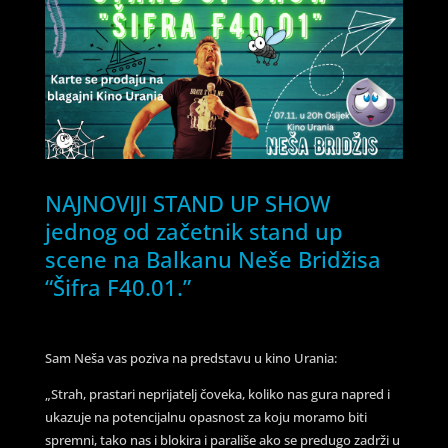
NAJNOVIJI STAND UP SHOW
jednog od začetnik stand up
scene na Balkanu Neše Bridžisa
“Šifra F40.01.”
Sam Neša vas poziva na predstavu u kino Urania:
„Strah, prastari neprijatelj čoveka, koliko nas gura napred i
ukazuje na potencijalnu opasnost za koju moramo biti
spremni, tako nas i blokira i parališe ako se predugo zadrži u