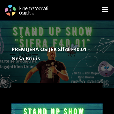
PREMIJERA OSIJEK Šifra F40.01 –
Neša Briđis