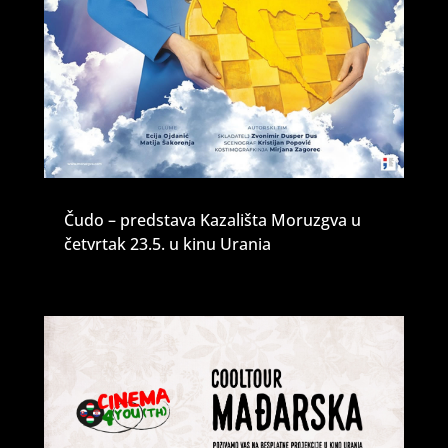
Čudo – predstava Kazališta Moruzgva u
četvrtak 23.5. u kinu Urania