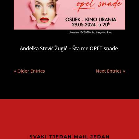
Anđelka Stević Žugić – Šta me OPET snađe
« Older Entries
Next Entries »
SVAKI TJEDAN MAIL JEDAN