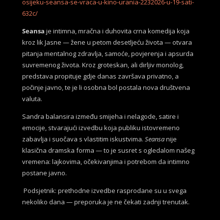
osijeku-seansa-se-vraca-u-kino-urania-2232026-u-19-sati-
632c/
Seansa
je intimna, mračna i duhovita crna komedija koja
kroz lik Jasne — žene u petom desetljeću života — otvara
pitanja mentalnog zdravlja, samoće, povjerenja i apsurda
suvremenog života. Kroz groteskan, ali dirljiv monolog,
predstava propituje gdje danas završava privatno, a
počinje javno, te je li osobna bol postala nova društvena
valuta.
Sandra balansira između smijeha i nelagode, satire i
emocije, stvarajući izvedbu koja publiku istovremeno
zabavlja i suočava s vlastitim iskustvima.
Seansa
nije
klasična dramska forma — to je susret s ogledalom našeg
vremena: lajkovima, očekivanjima i potrebom da intimno
postane javno.
Podsjetnik: prethodne izvedbe rasprodane su u svega
nekoliko dana — preporuka je ne čekati zadnji trenutak.