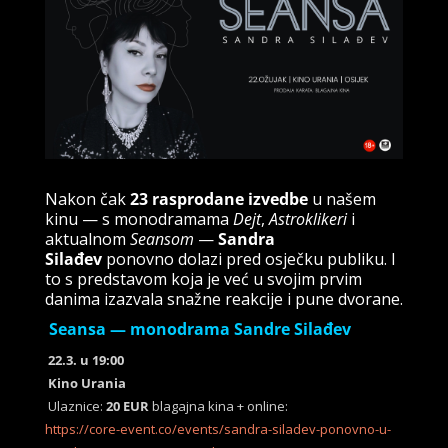
Nakon čak
23 rasprodane izvedbe
u našem
kinu — s monodramama
Dejt
,
Astroklikeri
i
aktualnom
Seansom
—
Sandra
Silađev
ponovno dolazi pred osječku publiku. I
to s predstavom koja je već u svojim prvim
danima izazvala snažne reakcije i pune dvorane.
Seansa — monodrama Sandre Silađev
22.3. u 19:00
Kino Urania
Ulaznice:
20 EUR
blagajna kina + online:
https://core-event.co/events/sandra-siladev-ponovno-u-