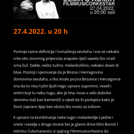
27.4.2022. u 20 h
Postoje razne definicije i tumačenja sevdaha i sve se nekako
vrte oko izvornog prijevoda arapske riječi sawda što znači
crna žuč. Dakle, nešto tužno, melankolično, nekako down ili
blue. Postoji i vjerovanje da je Bosna i Hercegovina
domovina sevdaha, a tko imalo pozna Bosance i Hercegovce
zna da to nisu tužni ljudi nego upravo suprotno, veseli i
sretni koji tu neku tugu, ako je ima, nose u sebi duboko
skrivenu baš kao kamenčić u cipeli da ih podsjeća kako je
život zapravo lijep bez obzira što nosio sa sobom.
E upravo ta kombinacija neke tuge i melankolije s jedne i
sreće i veselja s druge strane bio je glavni drive Elmi Burnić i
Admiru Ćulumareviću iz sjajnog Filmmusicorkestra da