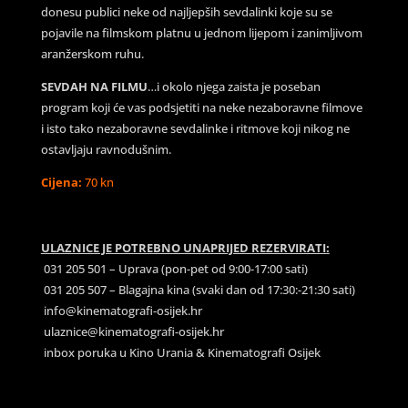
donesu publici neke od najljepših sevdalinki koje su se
pojavile na filmskom platnu u jednom lijepom i zanimljivom
aranžerskom ruhu.
SEVDAH NA FILMU
…i okolo njega zaista je poseban
program koji će vas podsjetiti na neke nezaboravne filmove
i isto tako nezaboravne sevdalinke i ritmove koji nikog ne
ostavljaju ravnodušnim.
Cijena:
70 kn
ULAZNICE JE POTREBNO UNAPRIJED REZERVIRATI:
031 205 501 – Uprava (pon-pet od 9:00-17:00 sati)
031 205 507 – Blagajna kina (svaki dan od 17:30:-21:30 sati)
info@kinematografi-osijek.hr
ulaznice@kinematografi-osijek.hr
inbox poruka u Kino Urania & Kinematografi Osijek