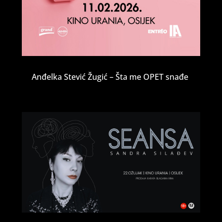
Anđelka Stević Žugić – Šta me OPET snađe