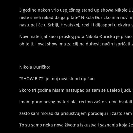
3 godine nakon vrlo uspješnog stand up showa Nikole Đuri
niste smeli nikad da ga pitate” Nikola Đuričko ima novi m
nastupat će u Srbiji, Hrvatskoj, regiji i dijaspori u okviru
Novi materijal kao i prošlog puta Nikola Đuričko je pisao s
obitelji. I ovaj show ima za cilj na duhovit način ispričati 
Nikola Đuričko:
’’SHOW BIZ?’’ je moj novi stend up šou
Skoro tri godine nisam nastupao pa sam se uželeo ljudi, 
Imam puno novog materijala, recimo zašto su me hvatali
zašto sam morao da prisustvujem porođaju ili zašto sam pr
To su samo neka nova životna iskustva i saznanja koja že