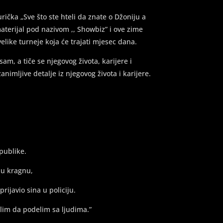
čka „Sve što ste hteli da znate o Džoniju a
aterijal pod nazivom ,, Showbiz” i ove zime
 velike turneje koja će trajati mjesec dana.
am, a tiče se njegovog života, karijere i
zanimljive detalje iz njegovog života i karijere.
publike.
 u kragnu,
ijavio sina u policiju.
lim da podelim sa ljudima.”