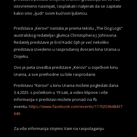
istovremeno nasmijati, rasplakati i natjerati da se zapitate
kakvi smo „ljudi“ svom kućnom ljubimcu.
Predstava „Kerovi“ nastala je prema tekstu „The Dog Logs“
australskog redatelja i glumca Christophera J. Johnsona.
Redatelj predstave je Erol Kadić čijih je već nekoliko
predstava izvedeno u rasprodanoj dvorani kina Urania u
Osijeku.
Ovo je peta izvedba predstave „Kerovi“ u osječkom kinu
Urania, a sve prethodne su bile rasprodane.
Predstavu “Kerovi” u kinu Urania možete pogledati dana
3.4.2025. s početkom u 19 sati, a video klipove i više
informacija o predstavi možete pronaći na fb
eventu:
https://www.facebook.com/events/1170259648437
646
Za više informacija stojimo Vam na raspolaganju.