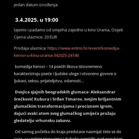
jedan datum izvođenja:
3.4.2025. u 19:00
lajemo i padamo od smijeha zajedno u
kino Urania, Osijek
Cijena ulaznice: 20 EUR
Prodaja ulaznica:
https://www.entrio.hr/event/komedija-
kerovi-u-kinu-urania-342025-24140
komedija Kerovi – 14 psećih likova istovremeno
karakteriziraju pseće i ljudske uloge i otvoreno govore o
ljubavi, seksu, prijateljstvu, odanosti…
Dvojica sjajnih beogradskih glumaca- Aleksandrar
Srećković Kubura i Srđan Timarov, svojim briljantnim
glumačkim transformacijama i preciznom igrom,
dajući svaki atom svog glumačkog umijeća pružaju
gledatelju vrhunsku zabavu.
Od samog početka do kraja predstave nasmijat ćete se do
suza. a u nekim trenucima i duboko zamisliti nad porukom