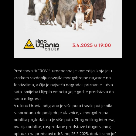
Predstava “KEROVI“ urnebesna je komedija, koja je u
kratkom razdoblju osvojila mnogobrojne nagrade na
festivalima, a čija je najveća nagrada i priznanje – dva
sata smijeha i lijepih emocija gdje god je predstava do
sada odigrana.
A u kinu Urania odigrana je više puta i svaki put je bila
rasprodana do posljednje ulaznice, a mnogobrojna
publika pogledala ju je više puta. Zbog velikog interesa,
ovacija publike, rasprodane predstave i dugotrajnog
aplauza na predstavi održanoj 25.3.2025. dodali smo još