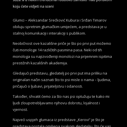
koju ćete vidjeti na sceni
Glumci – Aleksandar Srećković Kubura i Srđan Timarov
obiluju spretnim glumačkim umijećem, a predstava je u
stalnoj komunikaciji i interakciji s publikom.
Neobičnost ove kazališne priče je što po prvi put možemo
čuti monologe 14 različitih pasmina pasa. Neki od tih
monologa su najizvođeniji monolozi na prijemnim ispitima
prestižnih kazališnih akademija.
Gledajući predstavu, gledatelj po prvi put ima priliku na
originalan način saznati što to psi misle o nama – ljudima,
pričajući o ljubavi, prijateljstvu i odanosti.
Također, shvatit ćemo za što nas psi optužuju te kako mi
ljudi zloupotrebljavamo njihovu dobrotu, lojalnost i
vjernost.
Najveći uspjeh glumaca iz predstave „Kerovi“ je što je
predstava postala omiljena svakom gledatelju, što će vas