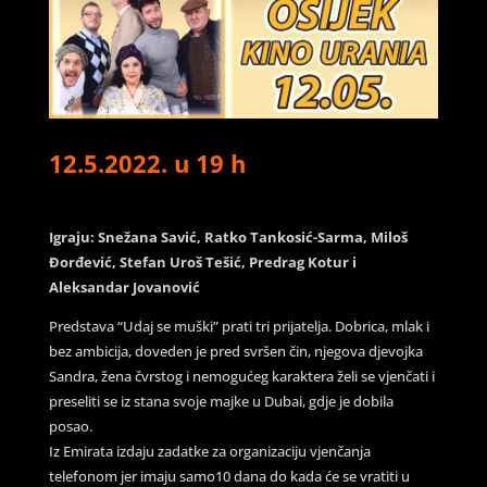
12.5.2022. u 19 h
Igraju: Snežana Savić, Ratko Tankosić-Sarma, Miloš
Đorđević, Stefan Uroš Tešić, Predrag Kotur i
Aleksandar Jovanović
Predstava “Udaj se muški” prati tri prijatelja. Dobrica, mlak i
bez ambicija, doveden je pred svršen čin, njegova djevojka
Sandra, žena čvrstog i nemogućeg karaktera želi se vjenčati i
preseliti se iz stana svoje majke u Dubai, gdje je dobila
posao.
Iz Emirata izdaju zadatke za organizaciju vjenčanja
telefonom jer imaju samo10 dana do kada će se vratiti u