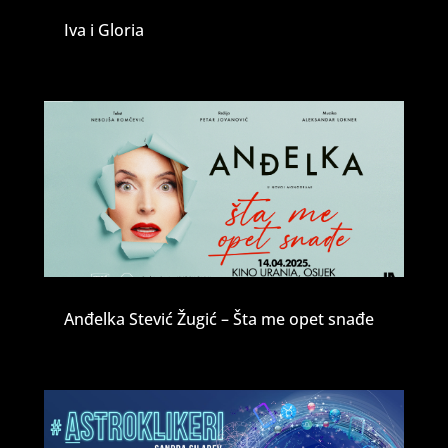
Iva i Gloria
Anđelka Stević Žugić – Šta me opet snađe