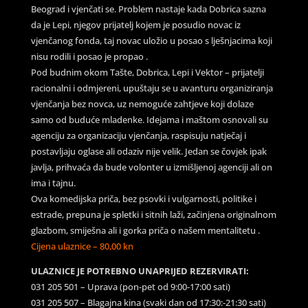
Beograd i vjenčati se. Problem nastaje kada Dobrica sazna
da je Lepi, njegov prijatelj kojem je posudio novac iz
vjenčanog fonda, taj novac uložio u posao s lješnjacima koji
nisu rodili i posao je propao .
Pod budnim okom Tašte, Dobrica, Lepi i Vektor – prijatelji
racionalni i odmjereni, upuštaju se u avanturu organiziranja
vjenčanja bez novca, uz nemoguće zahtjeve koji dolaze
samo od buduće mladenke. Idejama i maštom osnovali su
agenciju za organizaciju vjenčanja, raspisuju natječaj i
postavljaju oglase ali odaziv nije velik. Jedan se čovjek ipak
javlja, prihvaća da bude volonter u izmišljenoj agenciji ali on
ima i tajnu.
Ova komedijska priča, bez psovki i vulgarnosti, politike i
estrade, prepuna je spletki i sitnih laži, začinjena originalnom
glazbom, smiješna ali i gorka priča o našem mentalitetu .
Cijena ulaznice – 80,00 kn
ULAZNICE JE POTREBNO UNAPRIJED REZERVIRATI:
031 205 501 – Uprava (pon-pet od 9:00-17:00 sati)
031 205 507 – Blagajna kina (svaki dan od 17:30:-21:30 sati)