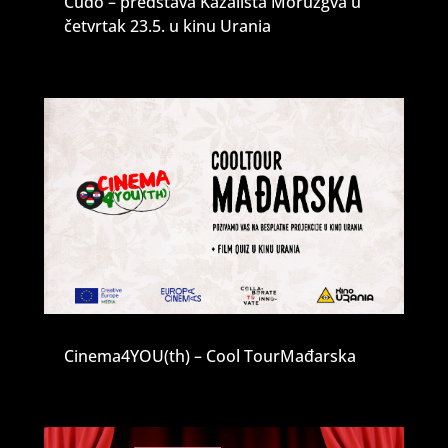
Čudo – predstava Kazališta Moruzgva u
četvrtak 23.5. u kinu Urania
Cinema4YOU(th) – Cool TourMađarska