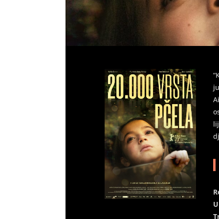
“
j
A
o
l
d
R
U
T