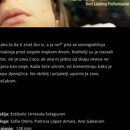
Kako to da ti znaš tko si, a ja ne?” pita se osmogodišnja
unakinja pred svojom majkom Anom. Roditelji su je nazvali
itor, svi je zovu Coco, ali ona ni jedno od dvaju imena ne
sjeća kao svoje. Kada šeće ulicom, svi komentiraju kako je
ijepa djevojčica. No obitelj i prijatelji uporno je zovu
ječakom.
ežija:
Estibaliz Urresola Solaguren
loge:
Sofía Otero, Patricia López Arnaiz, Ane Gabarain
rajanje:
128 min