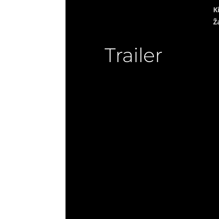
K
Ž
Trailer