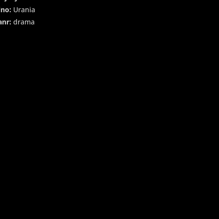
ino:
Urania
anr:
drama