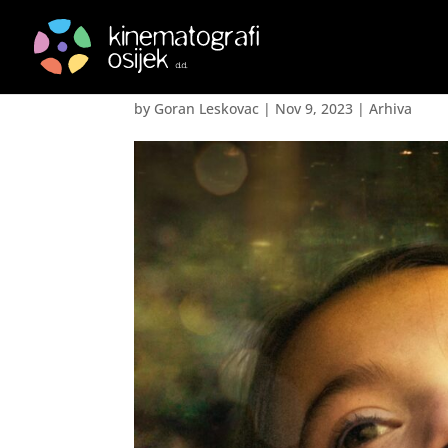
20.000 vrsta pčela – 2
by
Goran Leskovac
|
Nov 9, 2023
|
Arhiva