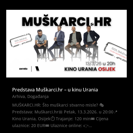
Predstava Muškarci.hr – u kinu Urania
Arhiva
,
Događanja
MUŠKARCI.HR: Što muškarci stvarno misle? 🎭
Predstava: Muškarci.hr📅 Petak, 13.3.2026. u 20:00📍
Kino Urania, Osijek⏱️ Trajanje: 120 min🎟️ Cijena
ulaznice: 20 EUR🎟️ Ulaznice online: 👉...