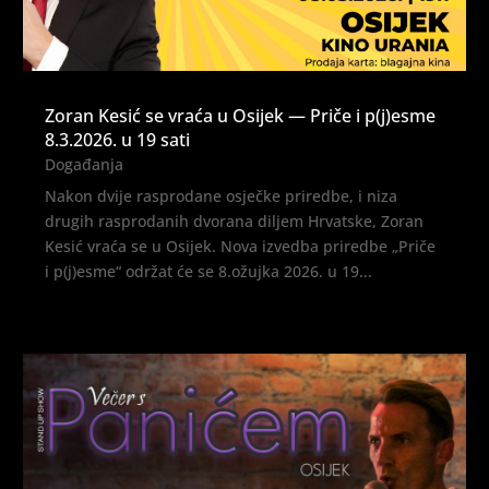
Zoran Kesić se vraća u Osijek — Priče i p(j)esme
8.3.2026. u 19 sati
Događanja
Nakon dvije rasprodane osječke priredbe, i niza
drugih rasprodanih dvorana diljem Hrvatske, Zoran
Kesić vraća se u Osijek. Nova izvedba priredbe „Priče
i p(j)esme“ održat će se 8.ožujka 2026. u 19...