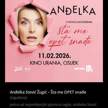
Anđelka Stević Žugić – Šta me OPET snađe
Događanja
Jedna od najomiljenijih glumica regije, Anđelka Stević