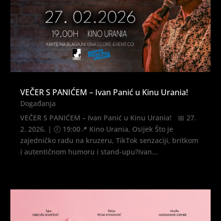
VEČER S PANIĆEM – Ivan Panić u Kinu Urania!
Događanja
VEČER S PANIĆEM – Ivan Panić u Kinu Urania! 📅 27.
2. 2026. | 🕖 19:00📍 Kino Urania, Osijek Što je
zajedničko radu na kruzeru, TikTok senzaciji, britkom
i autentičnom humoru i stand-upu?Ivan...