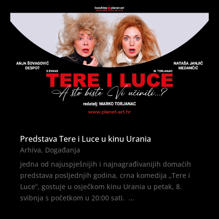
Predstava Tere i Luce u kinu Urania
Arhiva
,
Događanja
jedna od najuspješnijih i najnagrađivanijih domaćih
predstava posljednjih godina, crna komedija „Tere i
Luce“, gostuje u osječkom kinu Urania u petak, 8.
svibnja s početkom u 20:00 sati. ...