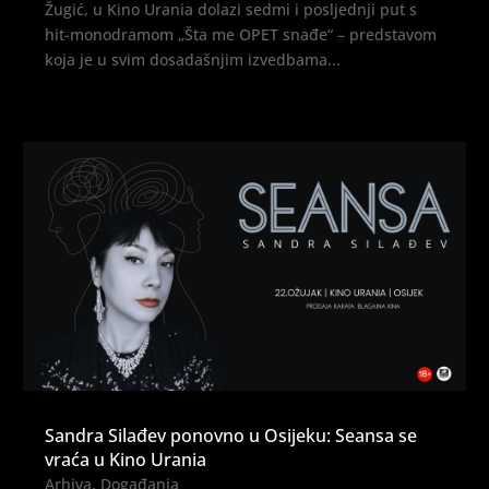
Žugić, u Kino Urania dolazi sedmi i posljednji put s
hit-monodramom „Šta me OPET snađe“ – predstavom
koja je u svim dosadašnjim izvedbama...
Sandra Silađev ponovno u Osijeku: Seansa se
vraća u Kino Urania
Arhiva
,
Događanja