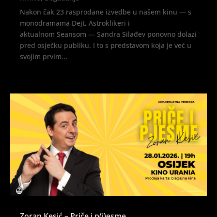
Nakon čak 23 rasprodane izvedbe u našem kinu — s
monodramama Dejt, Astroklikeri i
aktualnom Seansom — Sandra Silađev ponovno dolazi
pred osječku publiku. I to s predstavom koja je već u
svojim prvim...
Zoran Kesić – Priče i p(j)esme