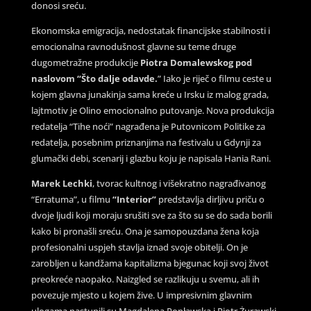
donosi sreću.
Ekonomska emigracija, nedostatak financijske stabilnosti i
emocionalna ravnodušnost glavne su teme druge
dugometražne produkcije
Piotra Domalewskog pod
naslovom “Što dalje odavde.
” Iako je riječ o filmu ceste u
kojem glavna junakinja sama kreće u Irsku iz malog grada,
lajtmotiv je Olino emocionalno putovanje. Nova produkcija
redatelja “Tihe noći” nagrađena je Putovnicom Politike za
redatelja, posebnim priznanjima na festivalu u Gdynji za
glumački debi, scenarij i glazbu koju je napisala Hania Rani.
Marek Lechki
, tvorac kultnog i višekratno nagrađivanog
“Erratuma”, u filmu
“Interior”
predstavlja dirljivu priču o
dvoje ljudi koji moraju srušiti sve za što su se do sada borili
kako bi pronašli sreću. Ona je samopouzdana žena koja
profesionalni uspjeh stavlja iznad svoje obitelji. On je
zarobljen u kandžama kapitalizma bjegunac koji svoj život
preokreće naopako. Naizgled se razlikuju u svemu, ali ih
povezuje mjesto u kojem žive. U impresivnim glavnim
ulogama nastupili su Magdalena Popławska i Piotr Żurawski.