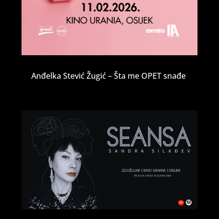
Anđelka Stević Žugić – Šta me OPET snađe