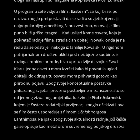
U programu ćete vidjeti i film „
Eastern
“, za koji bi se, po
nazivu, moglo pretpostaviti da se radi o sovjetskoj verziji
najpopularnijeg američkog žanra vesterna, no ovaj je film
puno bliži grčkoj tragediji. Kad uslijed krvne osvete, koja je
pokretač radnje filma, strada član obitelji Nowak, onda je na
redu da se odstrijeli nekoga iz familije Kowalski. U rigidnom
patrijarhalnom društvu ukleti prst neizbježne sudbine, iz
razloga ironične prirode, biva uprt u dvije djevojke: Ewu i
Klaru. Jedna osvetu mora izvršiti kako bi povratila ugled
obitelji, dok druga tu osvetu mora prihvatiti gotovo kao
prirodnu pojavu. Zbog svoje konceptualne postavke
prikazanog svijeta i precizno postavljene mizanscene, što se
od jednog vizualnog umjetnika, kakvim je
Piotr Adamski
,
kojem je
Eastern
redateljski prvijenac, i moglo očekivati, ovaj
se film često uspoređuje s filmom
Očnjak
Yorgosa
Lanthimosa. Pa ipak, zbog svoje aktualnosti radnje, još češće
ga se opisuje kao metaforom suvremenog poljskog društva.