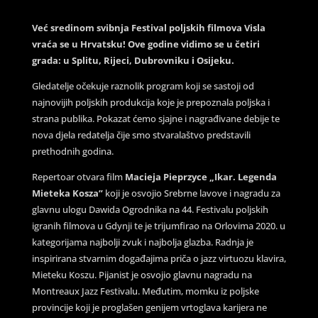
Već sredinom svibnja Festival poljskih filmova Visla
vraća se u Hrvatsku! Ove godine vidimo se u četiri
grada: u Splitu, Rijeci, Dubrovniku i Osijeku.
Gledatelje očekuje raznolik program koji se sastoji od
najnovijih poljskih produkcija koje je prepoznala poljska i
strana publika. Pokazat ćemo sjajne i nagrađivane debije te
nova djela redatelja čije smo stvaralaštvo predstavili
prethodnih godina.
Repertoar otvara film
Macieja Pieprzyce „Ikar. Legenda
Mieteka Kosza”
koji je osvojio Srebrne lavove i nagradu za
glavnu ulogu Dawida Ogrodnika na 44. Festivalu poljskih
igranih filmova u Gdynji te je trijumfirao na Orlovima 2020. u
kategorijama najbolji zvuk i najbolja glazba. Radnja je
inspirirana stvarnim događajima priča o jazz virtuozu klavira,
Mieteku Koszu. Pijanist je osvojio glavnu nagradu na
Montreaux Jazz Festivalu. Međutim, momku iz poljske
provincije koji je proglašen genijem vrtoglava karijera ne