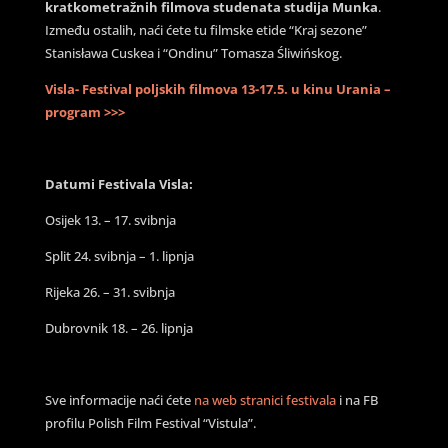
kratkometražnih filmova studenata studija Munka
.
Između ostalih, naći ćete tu filmske etide “Kraj sezone”
Stanisława Cuskea i “Ondinu” Tomasza Śliwińskog.
Visla- Festival poljskih filmova 13-17.5. u kinu Urania –
program >>>
Datumi Festivala Visla:
Osijek 13. – 17. svibnja
Split 24. svibnja – 1. lipnja
Rijeka 26. – 31. svibnja
Dubrovnik 18. – 26. lipnja
Sve informacije naći ćete
na web stranici festivala
i na FB
profilu Polish Film Festival “Vistula”.