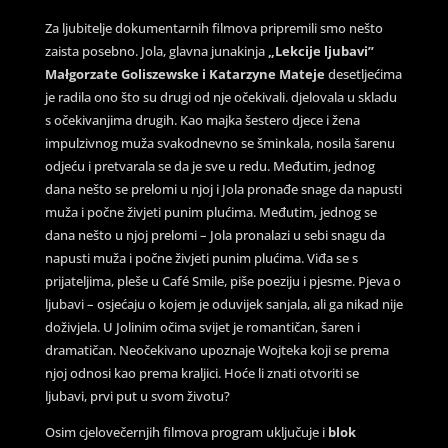
Za ljubitelje dokumentarnih filmova pripremili smo nešto
zaista posebno. Jola, glavna junakinja
„Lekcije ljubavi”
Małgorzate Goliszewske i Katarzyne Mateje
desetljećima
je radila ono što su drugi od nje očekivali. djelovala u skladu
s očekivanjima drugih. Kao majka šestero djece i žena
impulzivnog muža svakodnevno se šminkala, nosila šarenu
odjeću i pretvarala se da je sve u redu. Međutim, jednog
dana nešto se prelomi u njoj i Jola pronađe snage da napusti
muža i počne živjeti punim plućima. Međutim, jednog se
dana nešto u njoj prelomi – Jola pronalazi u sebi snagu da
napusti muža i počne živjeti punim plućima. Viđa se s
prijateljima, pleše u Café Smile, piše poeziju i pjesme. Pjeva o
ljubavi – osjećaju o kojem je oduvijek sanjala, ali ga nikad nije
doživjela. U Jolinim očima svijet je romantičan, šaren i
dramatičan. Neočekivano upoznaje Wojteka koji se prema
njoj odnosi kao prema kraljici. Hoće li znati otvoriti se
ljubavi, prvi put u svom životu?
Osim cjelovečernjih filmova program uključuje i
blok