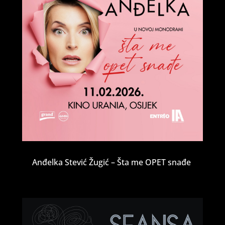
Anđelka Stević Žugić – Šta me OPET snađe