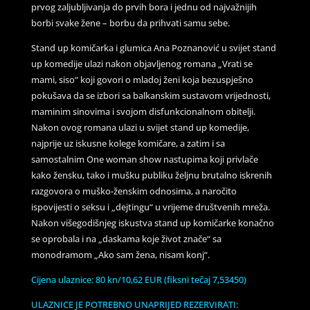
prvog zaljubljivanja do prvih bora i jednu od najvažnijih
borbi svake žene – borbu da prihvati samu sebe.
Stand up komičarka i glumica Ana Poznanović u svijet stand
up komedije ulazi nakon objavljenog romana „Vrati se
mami, siso“ koji govori o mladoj ženi koja bezuspješno
pokušava da se izbori sa balkanskim sustavom vrijednosti,
maminim sinovima i svojom disfunkcionalnom obitelji.
Nakon ovog romana ulazi u svijet stand up komedije,
najprije uz iskusne kolege komičare, a zatim i sa
samostalnim One woman show nastupima koji privlače
kako žensku, tako i mušku publiku željnu brutalno iskrenih
razgovora o muško-ženskim odnosima, a naročito
ispovijesti o seksu i „dejtingu“ u vrijeme društvenih mreža.
Nakon višegodišnjeg iskustva stand up komičarke konačno
se oprobala i na „daskama koje život znače“ sa
monodramom „Ako sam žena, nisam konj“.
Cijena ulaznice: 80 kn/10,62 EUR (fiksni tečaj 7,53450)
ULAZNICE JE POTREBNO UNAPRIJED REZERVIRATI: