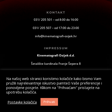
KONTAKT
031/ 205 501 – od 8:00 do 16:00
031/ 205 507 – od 17:00 do 23:00
info@kinematografi-osijek.hr
IMPRESSUM
Kinematografi Osijek d.d
.
Šetalište kardinala Franje Šepera 8
Osijek, Hrvatska
Na našoj web stranici koristimo kolačiće kako bismo Vam
pružili najrelevantnije iskustvo pamteći Vaše preferencije i
ponovljene posjete. Klikom na "Prihvaćam" pristajete na
upotrebu kolačića.
Postavke kolačića
Prihvati