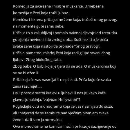
Komedija za jake žene i hrabre muškarce. Urnebesna
komedija o ženi koja traži ljubav.
Komična i iskrena priča jedne žene koja, tražeći onog pravog,
na momente gubi samu sebe.
Priča je to o zaljubljivoj i pomalo naivnoj djevojci od trenutka
gubljenja nevinosti do zrelog doba. Suštinski, to je priča
svake žene koja nastoji da pronađe “onog pravog”.
Priča o pametnoj mladoj ženi koja radi glupe stvari. Zbog
ljubavi. Zbog biološkog sata.
Zbog babe. O babi koja je tjera da se uda. O muškarcima koji
se ne bi oženili.
Priča koja će vas nasmijati i rasplakati. Priča koju će svaka
žena razumjeti….
Da li postoje sretni krajevi u ljubavi ili nas je, kako kaže
glavna junakinja, “zajebao Hollywood”?
Pogledajte ovu monodramu koja će vas nasmijati do suza,
ali i natjerati da se zamislite nad vječitim pitanjem svake
žene – da li sam ja normalna.
Ova monodrama na komičan način prikazuje sazrijevanje od