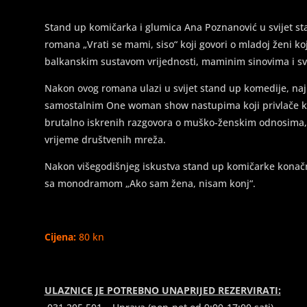
Stand up komičarka i glumica Ana Poznanović u svijet st
romana „Vrati se mami, siso“ koji govori o mladoj ženi k
balkanskim sustavom vrijednosti, maminim sinovima i sv
Nakon ovog romana ulazi u svijet stand up komedije, najp
samostalnim One woman show nastupima koji privlače ka
brutalno iskrenih razgovora o muško-ženskim odnosima, a 
vrijeme društvenih mreža.
Nakon višegodišnjeg iskustva stand up komičarke konačn
sa monodramom „Ako sam žena, nisam konj“.
Cijena:
80 kn
ULAZNICE JE POTREBNO UNAPRIJED REZERVIRATI: