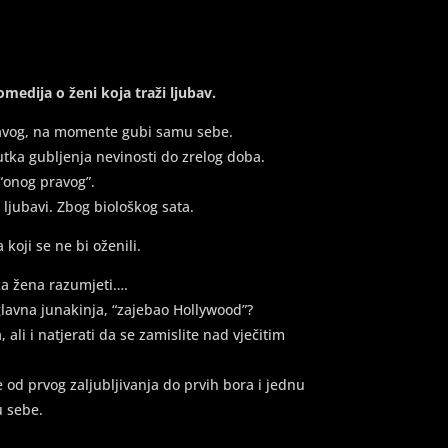
edija o ženi koja traži ljubav.
pravog, na momente gubi samu sebe.
nutka gubljenja nevinosti do zrelog doba.
 “onog pravog”.
 ljubavi. Zbog biološkog sata.
oji se ne bi oženili.
aka žena razumjeti….
e glavna junakinja, “zajebao Hollywood”?
li i natjerati da se zamislite nad vječitim
d prvog zaljubljivanja do prvih bora i jednu
u sebe.