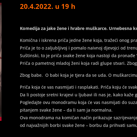
20.4.2022. u 19 h
Komedija za jake žene i hrabre muškarce. Urnebesna kom
Komična i iskrena priča jedne žene koja, tražeći onog 
Priča je to o zaljubljivoj i pomalo naivnoj djevojci od tre
Suštinski, to je priča svake žene koja nastoji da pronađe
Priča o pametnoj mladoj ženi koja radi glupe stvari. Zbog
Zbog babe. O babi koja je tjera da se uda. O muškarcima k
Priča koja će vas nasmijati i rasplakati. Priča koju će sv
Da li postoje sretni krajevi u ljubavi ili nas je, kako kaž
Pogledajte ovu monodramu koja će vas nasmijati do suza, a
pitanjem svake žene – da li sam ja normalna.
Ova monodrama na komičan način prikazuje sazrijevanje o
od najvažnijih borbi svake žene – borbu da prihvati sam