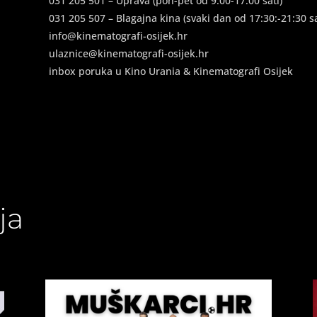
031 205 501 – Uprava (pon-pet od 9:00-17:00 sati)
031 205 507 – Blagajna kina (svaki dan od 17:30:-21:30 sa
info@kinematografi-osijek.hr
ulaznice@kinematografi-osijek.hr
inbox poruka u Kino Urania & Kinematografi Osijek
ja