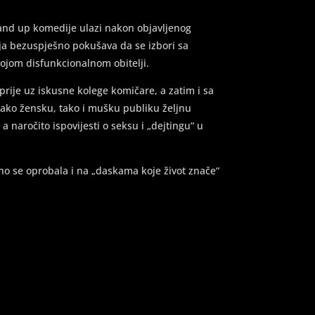
and up komedije ulazi nakon objavljenog
oja bezuspješno pokušava da se izbori sa
ojom disfunkcionalnom obitelji.
rije uz iskusne kolege komičare, a zatim i sa
ko žensku, tako i mušku publiku željnu
naročito ispovijesti o seksu i „dejtingu“ u
o se oprobala i na „daskama koje život znače“