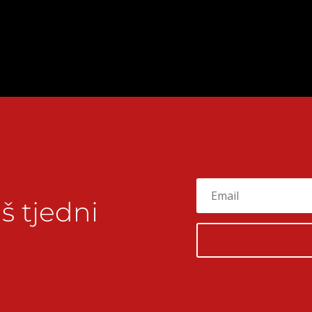
š tjedni