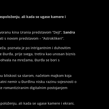
raspoloženju, ali kada se ugase kamere i
dvoranu kina Urania predstavom ”Dejt”,
Sandra
ti s novom predstavom – ”Astroklikeri”.
reža, poznata je po intrigantnim i duhovitim
e Đurđa, prije svega, tretira kao unosan biznis
 pohvala na mrežama, Đurđa se bori s
jenu bliskost sa starom, načetom majkom koja
datni nemir u Đurđinu nisku razinu svjesnosti o
e romantiziranim digitalnim postojanjem
spoloženju, ali kada se ugase kamere i ekrani,