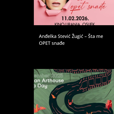
Anđelka Stević Žugić – Šta me
OPET snađe