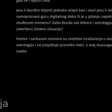
gasi se i njezin život.
Jesu li Đurđini klijenti jednako očajni kao i ona? Jesu li o
samoprozvani guru digitalnog doba ili je u pitanju zaj
otuđenom vremenu? Zašto Đurđa voli klikere i astrologiju?
zamršenu životnu situaciju?
Humor i sarkazam osnovna su sredstva izražavanja u ovoj
astrologiju i ne posjeduje proročke moći, a ovaj duuuug
mašte.
ja