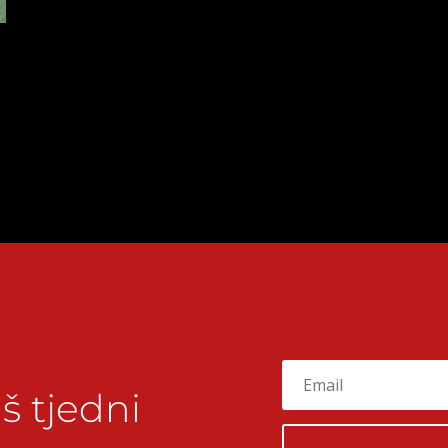
š tjedni