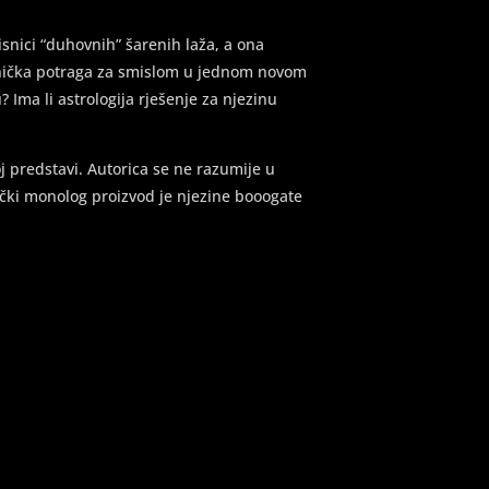
visnici “duhovnih” šarenih laža, a ona
ednička potraga za smislom u jednom novom
 Ima li astrologija rješenje za njezinu
 predstavi. Autorica se ne razumije u
ački monolog proizvod je njezine booogate