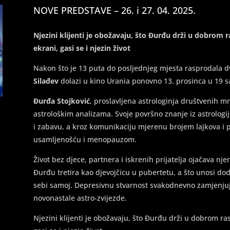
NOVE PREDSTAVE – 26. i 27. 04. 2025.
Njezini klijenti je obožavaju, što Đurđu drži u dobrom 
ekrani, gasi se i njezin život
Nakon što je 13 puta do posljednjeg mjesta rasprodala 
Silađev
dolazi u kino Urania ponovno 13. prosinca u 19 sa
Đurđa Stojković
, proslavljena astrologinja društvenih m
astrološkim analizama. Svoje površno znanje iz astrologij
i zabavu, a kroz komunikaciju mjerenu brojem lajkova i
usamljenošću i menopauzom.
Život bez djece, partnera i iskrenih prijatelja ojačava n
Đurđu tretira kao djevojčicu u pubertetu, a što unosi do
sebi samoj. Depresivnu stvarnost svakodnevno zamjenjuj
novonastale astro-zvijezde.
Njezini klijenti je obožavaju, što Đurđu drži u dobrom ra