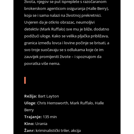
života, njegov se put ispreplete s razočaranom
brokerskom agenticom osiguranja (Halle Berry),
koja se i sama nalazi na životnoj prekretnici.
Uvjeren da je otkrio obrazac, neumoljivi
detektiv (Mark Ruffalo) sve mu je bliže, dodatno
podižući uloge. Kako se velika pljačka približava,
granica između lovca i lovine počinje se brisati, a
svo troje suočavaju se s odlukama koje će im
zauvijek promijeniti živote – i spoznajom da
povratka više nema.
Režija:
Bart Layton
Uloge
: Chris Hemsworth, Mark Ruffalo, Halle
Berry
Trajanje:
135 min
Kino:
Urania
Žanr:
kriminalistički triler, akcija