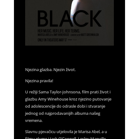
Njezina glazba. Njezin život.
Njezina pravila!
U režiji Sama Taylor-Johnsona, film prati život i
glazbu Amy Winehouse kroz njezino putovanje
od adolescencije do odrasle dobi i stvaranje
jednog od najprodavanijih albuma našeg
vremena.
Slavnu pjevačicu utjelovila je Marisa Abel, a u
filmu glume i Jack O’Connell, Lesley Manville,