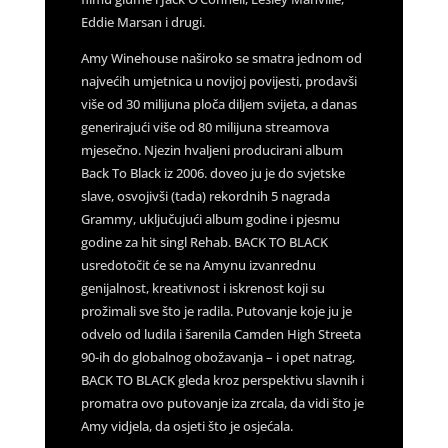
Eddie Marsan i drugi.
Amy Winehouse naširoko se smatra jednom od
najvećih umjetnica u novijoj povijesti, prodavši
više od 30 milijuna ploča diljem svijeta, a danas
generirajući više od 80 milijuna streamova
mjesečno. Njezin hvaljeni producirani album
Back To Black iz 2006. doveo ju je do svjetske
slave, osvojivši (tada) rekordnih 5 nagrada
Grammy, uključujući album godine i pjesmu
godine za hit singl Rehab. BACK TO BLACK
usredotočit će se na Amynu izvanrednu
genijalnost, kreativnost i iskrenost koji su
prožimali sve što je radila. Putovanje koje ju je
odvelo od ludila i šarenila Camden High Streeta
90-ih do globalnog obožavanja – i opet natrag,
BACK TO BLACK gleda kroz perspektivu slavnih i
promatra ovo putovanje iza zrcala, da vidi što je
Amy vidjela, da osjeti što je osjećala.