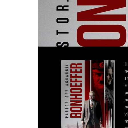
D
n
s
H
p
n
n
v
m