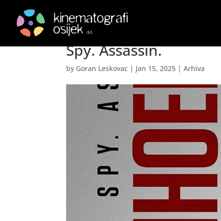
Bonhoeffer.Pastor. Špi
Spy. Assassin.
by
Goran Leskovac
|
Jan 15, 2025
|
Arhiva