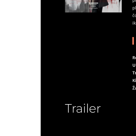
p
p
č
i
R
U
T
K
Ž
Trailer