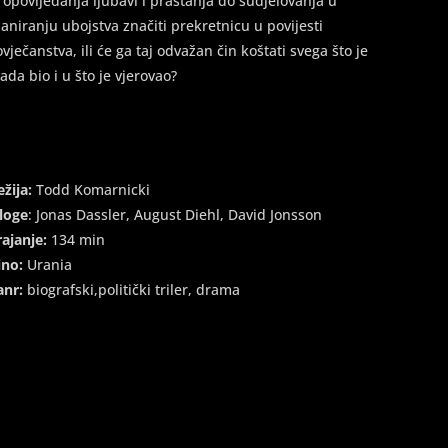
ropovijedanja ljubavi i praštanja do sudjelovanja u
laniranju ubojstva značiti prekretnicu u povijesti
ovječanstva, ili će ga taj odvažan čin koštati svega što je
kada bio i u što je vjerovao?
ežija:
Todd Komarnicki
loge
: Jonas Dassler, August Diehl, David Jonsson
rajanje:
134 min
ino:
Urania
anr:
biografski,politički triler, drama