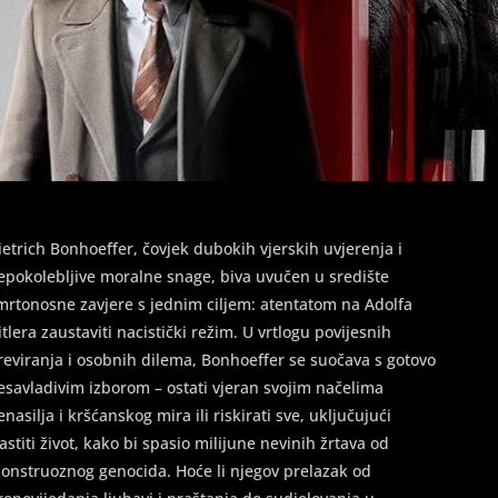
ietrich Bonhoeffer, čovjek dubokih vjerskih uvjerenja i
epokolebljive moralne snage, biva uvučen u središte
mrtonosne zavjere s jednim ciljem: atentatom na Adolfa
itlera zaustaviti nacistički režim. U vrtlogu povijesnih
reviranja i osobnih dilema, Bonhoeffer se suočava s gotovo
esavladivim izborom – ostati vjeran svojim načelima
enasilja i kršćanskog mira ili riskirati sve, uključujući
lastiti život, kako bi spasio milijune nevinih žrtava od
onstruoznog genocida. Hoće li njegov prelazak od