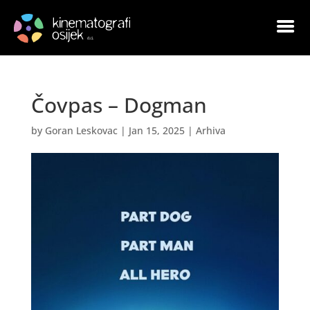
Čovpas – Dogman
by
Goran Leskovac
|
Jan 15, 2025
|
Arhiva