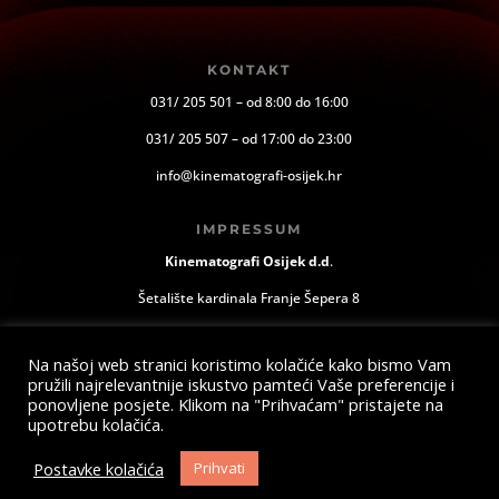
KONTAKT
031/ 205 501 – od 8:00 do 16:00
031/ 205 507 – od 17:00 do 23:00
info@kinematografi-osijek.hr
IMPRESSUM
Kinematografi Osijek d.d
.
Šetalište kardinala Franje Šepera 8
Osijek, Hrvatska
Na našoj web stranici koristimo kolačiće kako bismo Vam
pružili najrelevantnije iskustvo pamteći Vaše preferencije i
ponovljene posjete. Klikom na "Prihvaćam" pristajete na
upotrebu kolačića.
Postavke kolačića
Prihvati