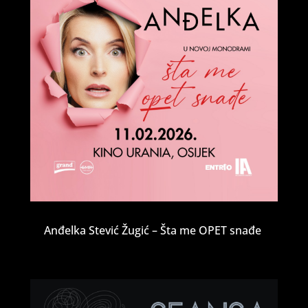
Anđelka Stević Žugić – Šta me OPET snađe