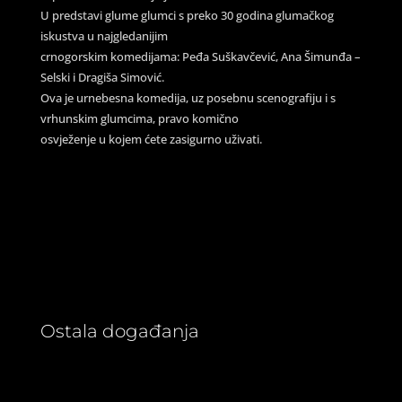
U predstavi glume glumci s preko 30 godina glumačkog
iskustva u najgledanijim
crnogorskim komedijama: Peđa Suškavčević, Ana Šimunđa –
Selski i Dragiša Simović.
Ova je urnebesna komedija, uz posebnu scenografiju i s
vrhunskim glumcima, pravo komično
osvježenje u kojem ćete zasigurno uživati.
Ostala događanja