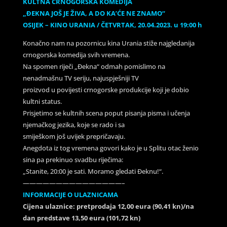
KULTNA CRNOGORSKA KOMEDIJA
„ĐEKNA JOŠ JE ŽIVA, A DO KA’ĆE NE ZNAMO“
OSIJEK – KINO URANIA / ČETVRTAK, 20.04.2023. u 19:00 h
Konačno nam na pozornicu kina Urania stiže najgledanija
crnogorska komedija svih vremena.
Na spomen riječi „Đekna“ odmah pomislimo na
nenadmašnu TV seriju, najuspješniji TV
proizvod u povijesti crnogorske produkcije koji je dobio
kultni status.
Prisjetimo se kultnih scena poput pisanja pisma i učenja
njemačkog jezika, koje se rado i sa
smiješkom još uvijek prepričavaju.
Anegdota iz tog vremena govori kako je u Splitu otac ženio
sina pa prekinuo svadbu riječima:
„Stanite, 20:00 je sati. Moramo gledati Đeknu!“.
———————————————–
INFORMACIJE O ULAZNICAMA
Cijena ulaznice: pretprodaja 12,00 eura (90,41 kn)/na
dan predstave 13,50 eura (101,72 kn)