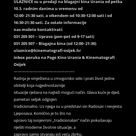
ULAZNICE su u prodaji na blagajni kina Urania od petka
10.3. radnim danima u vremenu od
12:00- 21:30 sati, a vikendom od 10:30-12:00 sati i od
16:30-21:30 sati. Za ostale informacije
nas možete kontaktirati:
031 205 501 – Uprava (pon-pet od 9-17 sati)
031 205 507 – Blagajna kina (od 12:00- 21:30)
ulaznice@kinematografi-osijek.hr
inbox poruka na Page Kino Urania & Kinematografi
Osijek
———————————————–
Radnja je smještena u crnogorsko selo i prati život jedne
obitelji koja najjednostavnije
situacije rješava na najteži mogući način. Glava kuće je djed,
pametan seljak odgojen
tradicionalno. Uz njega su u predstavi sin Radosav i nevjesta
Ljeposava. Komično je to što na
upravo taj svojevrsni „tradicionalan“ način pokušavaju
riješiti moderne životne situacije, a
zapravo samo stvaraju još veću zbrku.