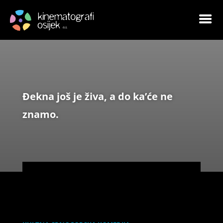
Đekna još je živa, a do ka’će ne
znamo.