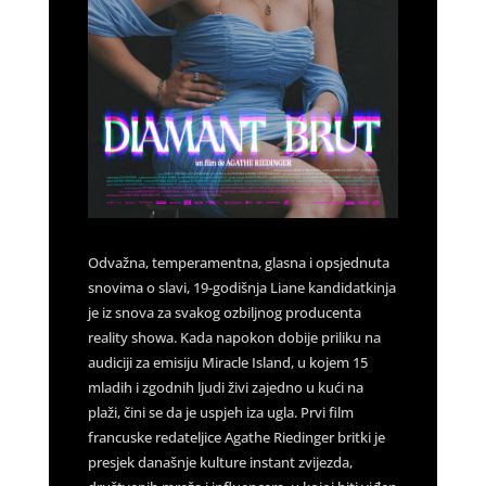
Odvažna, temperamentna, glasna i opsjednuta
snovima o slavi, 19-godišnja Liane kandidatkinja
je iz snova za svakog ozbiljnog producenta
reality showa. Kada napokon dobije priliku na
audiciji za emisiju Miracle Island, u kojem 15
mladih i zgodnih ljudi živi zajedno u kući na
plaži, čini se da je uspjeh iza ugla. Prvi film
francuske redateljice Agathe Riedinger britki je
presjek današnje kulture instant zvijezda,