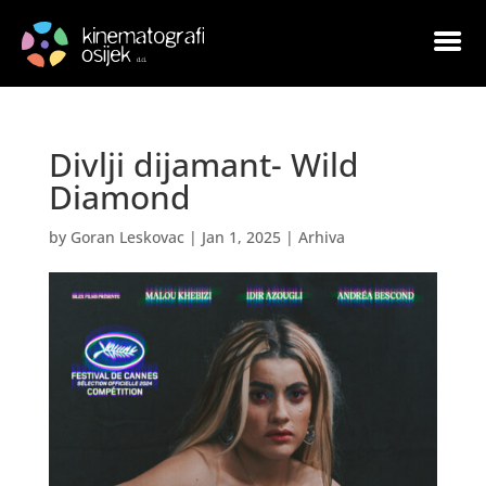
Divlji dijamant- Wild
Diamond
by
Goran Leskovac
|
Jan 1, 2025
|
Arhiva