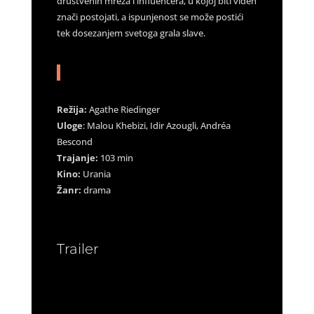
društvenih mreža i influencera, u kojoj biti viđen
znači postojati, a ispunjenost se može postići
tek dosezanjem svetoga grala slave.
Režija:
Agathe Riedinger
Uloge
: Malou Khebizi, Idir Azougli, Andréa
Bescond
Trajanje:
103 min
Kino:
Urania
Žanr:
drama
Trailer