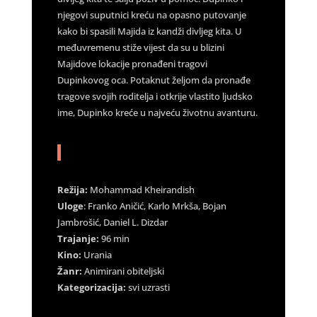
njegovi suputnici kreću na opasno putovanje
kako bi spasili Majida iz kandži divljeg kita. U
međuvremenu stiže vijest da su u blizini
Majidove lokacije pronađeni tragovi
Dupinkovog oca. Potaknut željom da pronađe
tragove svojih roditelja i otkrije vlastito ljudsko
ime, Dupinko kreće u najveću životnu avanturu.
Režija:
Mohammad Kheirandish
Uloge
: Franko Aničić, Karlo Mrkša, Bojan
Jambrošić, Daniel L. Dizdar
Trajanje:
96 min
Kino:
Urania
Žanr:
Animirani obiteljski
Kategorizacija:
svi uzrasti