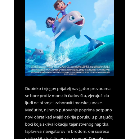
Dupinko i njegov prijatelj navigator prevarama
se bore protiv morskih čudovišta, vjerujući da
ljudi ne bi smjeli zaboraviti morske junake.
Međutim, njihovo putovanje poprima potpuno
novi obrat kad Majid otkrije poruku u plutajućoj
boci koja skriva lokaciju tajanstvenog napitka.
Isplovivši navigatorovim brodom, oni susreću
divljeg kita te šalju poziv u pomoć. Dupinko i