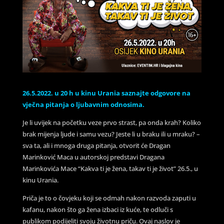
26.5.2022. u 20 h u kinu Urania saznajte odgovore na
vječna pitanja o ljubavnim odnosima.
Je li uvijek na početku veze prvo strast, pa onda krah? Koliko
brak mijenja ljude i samu vezu? Jeste li u braku ili u mraku? –
sva ta, ali i mnoga druga pitanja, otvorit će Dragan
Marinković Maca u autorskoj predstavi Dragana
Marinkovića Mace “Kakva ti je žena, takav ti je život” 26.5., u
kinu Urania.
Priča je to o čovjeku koji se odmah nakon razvoda zaputi u
kafanu, nakon što ga žena izbaci iz kuće, te odluči s
publikom podijeliti svoju životnu priču. Ovaj naslov je