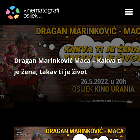
Dragan Marinković Maca – Kakva ti
je žena, takav ti je život