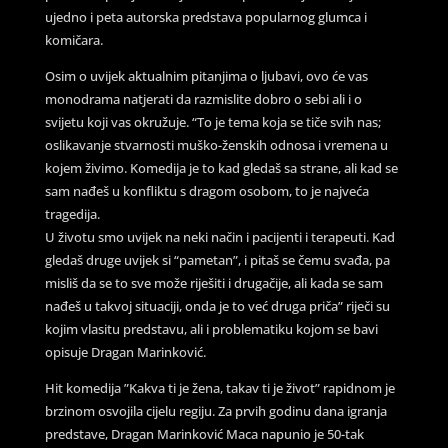
ujedno i peta autorska predstava popularnog glumca i
komičara.
Osim o uvijek aktualnim pitanjima o ljubavi, ovo će vas
monodrama natjerati da razmislite dobro o sebi ali i o
svijetu koji vas okružuje. “To je tema koja se tiče svih nas;
oslikavanje stvarnosti muško-ženskih odnosa i vremena u
kojem živimo. Komedija je to kad gledaš sa strane, ali kad se
sam nađeš u konfliktu s dragom osobom, to je najveća
tragedija.
U životu smo uvijek na neki način i pacijenti i terapeuti. Kad
gledaš druge uvijek si “pametan”, i pitaš se čemu svađa, pa
misliš da se to sve može riješiti i drugačije, ali kada se sam
nađeš u takvoj situaciji, onda je to već druga priča” riječi su
kojim vlasitu predstavu, ali i problematiku kojom se bavi
opisuje Dragan Marinković.
Hit komedija ”Kakva ti je žena, takav ti je život” rapidnom je
brzinom osvojila cijelu regiju. Za prvih godinu dana igranja
predstave, Dragan Marinković Maca napunio je 50-tak