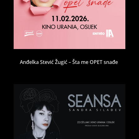
Anđelka Stević Žugić – Šta me OPET snađe