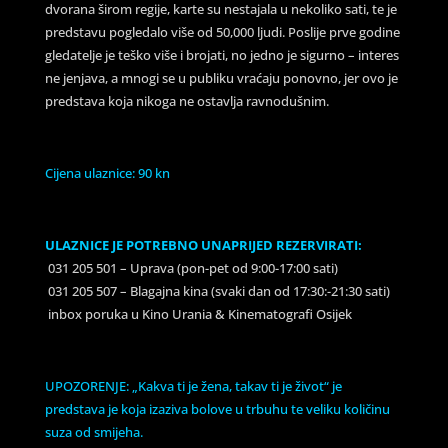
dvorana širom regije, karte su nestajala u nekoliko sati, te je
predstavu pogledalo više od 50,000 ljudi. Poslije prve godine
gledatelje je teško više i brojati, no jedno je sigurno – interes
ne jenjava, a mnogi se u publiku vraćaju ponovno, jer ovo je
predstava koja nikoga ne ostavlja ravnodušnim.
Cijena ulaznice: 90 kn
ULAZNICE JE POTREBNO UNAPRIJED REZERVIRATI:
031 205 501 – Uprava (pon-pet od 9:00-17:00 sati)
031 205 507 – Blagajna kina (svaki dan od 17:30:-21:30 sati)
inbox poruka u Kino Urania & Kinematografi Osijek
UPOZORENJE: „Kakva ti je žena, takav ti je život“ je
predstava je koja izaziva bolove u trbuhu te veliku količinu
suza od smijeha.