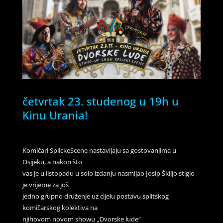
četvrtak 23. studenog u 19h u
Kinu Urania!
Komičari SplickeScene nastavljaju sa gostovanjima u
Osijeku, a nakon što
vas je u listopadu u solo izdanju nasmijao Josip Škiljo stiglo
je vrijeme za još
jedno grupno druženje uz cijelu postavu splitskog
komičarskog kolektiva na
njihovom novom showu „Dvorske lude“