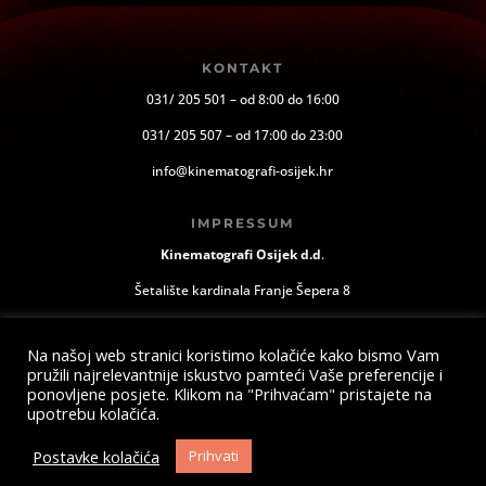
KONTAKT
031/ 205 501 – od 8:00 do 16:00
031/ 205 507 – od 17:00 do 23:00
info@kinematografi-osijek.hr
IMPRESSUM
Kinematografi Osijek d.d
.
Šetalište kardinala Franje Šepera 8
Osijek, Hrvatska
Na našoj web stranici koristimo kolačiće kako bismo Vam
pružili najrelevantnije iskustvo pamteći Vaše preferencije i
ponovljene posjete. Klikom na "Prihvaćam" pristajete na
upotrebu kolačića.
Postavke kolačića
Prihvati