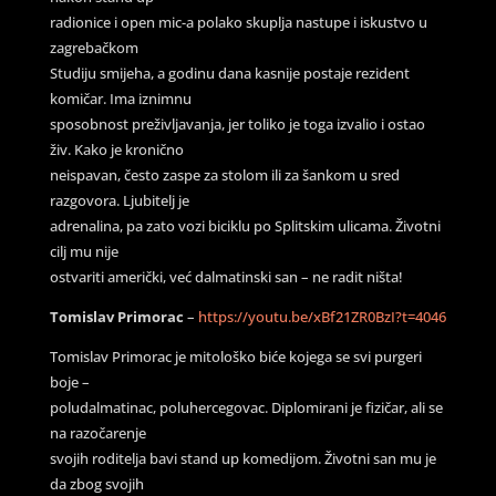
radionice i open mic-a polako skuplja nastupe i iskustvo u
zagrebačkom
Studiju smijeha, a godinu dana kasnije postaje rezident
komičar. Ima iznimnu
sposobnost preživljavanja, jer toliko je toga izvalio i ostao
živ. Kako je kronično
neispavan, često zaspe za stolom ili za šankom u sred
razgovora. Ljubitelj je
adrenalina, pa zato vozi biciklu po Splitskim ulicama. Životni
cilj mu nije
ostvariti američki, već dalmatinski san – ne radit ništa!
Tomislav Primorac
–
https://youtu.be/xBf21ZR0BzI?t=4046
Tomislav Primorac je mitološko biće kojega se svi purgeri
boje –
poludalmatinac, poluhercegovac. Diplomirani je fizičar, ali se
na razočarenje
svojih roditelja bavi stand up komedijom. Životni san mu je
da zbog svojih