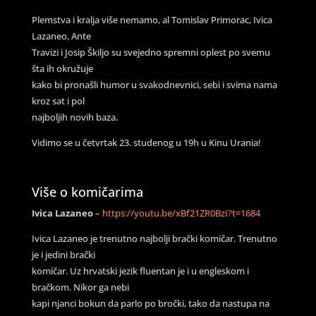
Plemstva i kralja više nemamo, al Tomislav Primorac, Ivica
Lazaneo, Ante
Travizi i Josip Škiljo su svejedno spremni oplest po svemu
šta ih okružuje
kako bi pronašli humor u svakodnevnici, sebi i svima nama
kroz sat i pol
najboljih novih baza.
Vidimo se u četvrtak 23. studenog u 19h u Kinu Urania!
Više o komičarima
Ivica Lazaneo
–
https://youtu.be/xBf21ZR0BzI?t=1684
Ivica Lazaneo je trenutno najbolji brački komičar. Trenutno
je i jedini brački
komičar. Uz hrvatski jezik fluentan je i u engleskom i
bračkom. Nikor ga nebi
kapi njanci bokun da parlo po bročki, tako da nastupa na