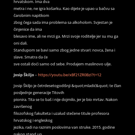
hrvatskom. Ima dva
metra i ne, ne igra košarku. Kao dijete je upao u bačvu sa
čarobnim napitkom
zbog čega sada ima problema sa alkoholom. Svjestan je
činjenice da ima
blesavo ime, ali ne mrzi ga. Mrzi svoje roditelje jer su mu ga
oni dali.
Standupom se bavi samo zbog jedne stvari: novca, žena i
slave. Smatra da će
sve ostali doći samo od sebe. Prodajem maslinovo ulje.
Josip Škiljo
–
https://youtu.be/xBf21ZR0BzI?t=12
Josip Škiljo je četrdesetogodišnji &quot;mladić&quot; te član
posljednje generacije Titovih
pionira. Tita se to baš i nije dojmilo, jer je bio mrtav. Nakon
završenog
filozofskog fakulteta i uzalud stečene titule profesora
hrvatskog i engleskog
jezika, radi na raznim poslovima van struke. 2015. godine
nakon stand up