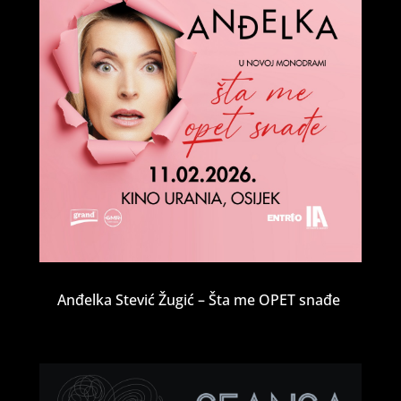
Anđelka Stević Žugić – Šta me OPET snađe