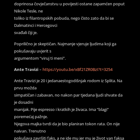
doprinosa čovječanstvu u povijesti ostane zapamćen poput
Nikole Tesle, ne
toliko iz filantropskih pobuda, nego čisto zato da bi se
Dalmatinci i Hercegovci
svađali čiji je.
Poprilično je skeptičan. Najmanje vjeruje ljudima koji ga
pokušavaju uvjerit s
argumentom “viruj ti meni”.
Ante Travizi
–
https://youtu.be/xBf21ZR0BzI?t=3254
Ante Travizi je 20 i jedanaestogodišnjak rodom iz Splita. Na
prvu možda
simpatičan i zabavan, no nakon par tjedana ljudi shvate da
je dosadni
manijak. Pije espresso i kratkih je živaca. Ima “blagi”
poremećaj pažnje.
Njegova majka tvrdi da je bio planiran tokon rata. On nije
naivan. Trenutno
pokušava završiti faks, a ne ide mu jer mu je život van faksa