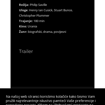
Režija:
Philip Saville
Uloge
: Henry Ian Cusick, Stuart Bunce,
Christopher Plummer
Trajanje:
180 min
Kino:
Urania
Žanr:
biografski, drama, povijesni
Trailer
Na našoj web stranici koristimo kolačiće kako bismo Vam
pružili najrelevantnije iskustvo pamteći Vaše preferencije i
ponovljene posjete. Klikom na "Prihvaćam" pristajete na