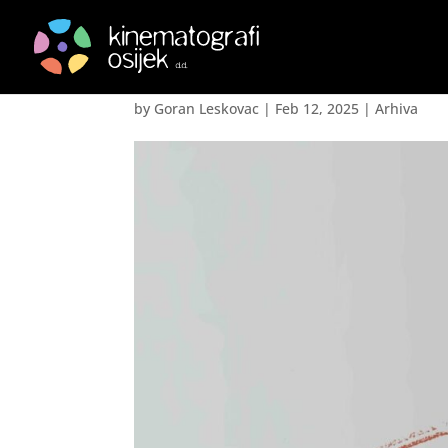
Fiume O Morte!
by
Goran Leskovac
|
Feb 12, 2025
|
Arhiva