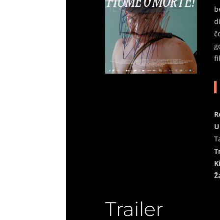
b
d
č
g
f
R
U
T
T
K
Ž
Trailer