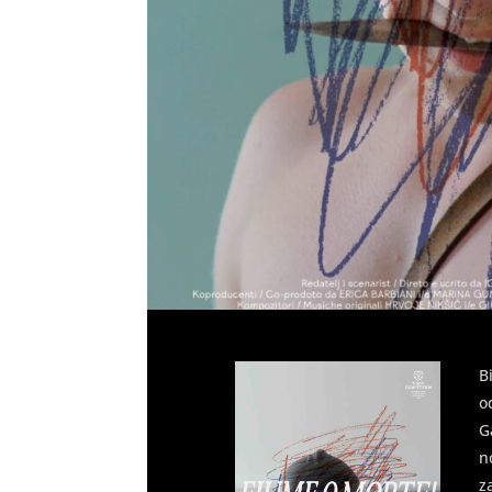
B
o
G
n
z