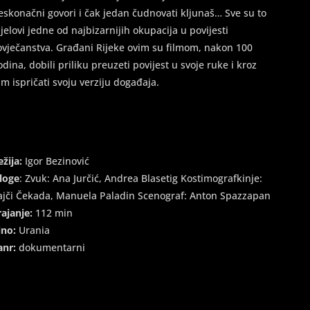
eskonačni govori i čak jedan čudnovati kljunaš… Sve su to
ijelovi jedne od najbizarnijih okupacija u povijesti
ovječanstva. Građani Rijeke ovim su filmom, nakon 100
odina, dobili priliku preuzeti povijest u svoje ruke i kroz
ilm ispričati svoju verziju događaja.
ežija:
Igor Bezinović
loge
: Zvuk: Ana Jurčić, Andrea Blasetig Kostimografkinje:
ajči Čekada, Manuela Paladin Scenograf: Anton Spazzapan
rajanje:
112 min
ino:
Urania
anr:
dokumentarni