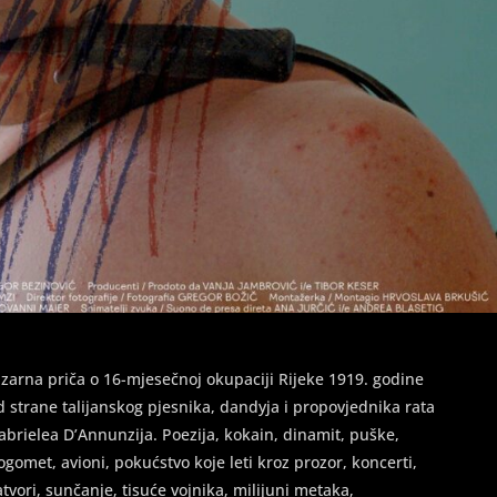
izarna priča o 16-mjesečnoj okupaciji Rijeke 1919. godine
d strane talijanskog pjesnika, dandyja i propovjednika rata
abrielea D’Annunzija. Poezija, kokain, dinamit, puške,
ogomet, avioni, pokućstvo koje leti kroz prozor, koncerti,
atvori, sunčanje, tisuće vojnika, milijuni metaka,