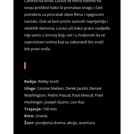
Carstva na kocki, Lucius se mora osloniti na
svoju prošlost kako bi pronašao snagu i čast
potrebnu za povratak slave Rimu i njegovom
narodu. Dok se bori protiv surovih neprijatelja i
vlastitih demona, Lucius uči kako pravo nasljeđe
nije samo u krvnoj liniji, već i u hrabrosti da se
suprotstavi onima koji su zaboravili što znači
biti pravi vođa.
Režija:
Ridley Scott
Uloge
: Connie Nielsen, Derek Jacobi, Denzel
Washington, Pedro Pascal, Paul Mescal, Fred
Hechinger, Joseph Quinn, Lior Raz
Trajanje:
150 min
Kino:
Urania
Žanr:
povijesna drama, akcija, avantura