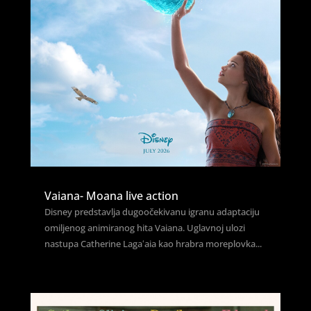
Vaiana- Moana live action
Disney predstavlja dugoočekivanu igranu adaptaciju
omiljenog animiranog hita Vaiana. Uglavnoj ulozi
nastupa Catherine Lagaʻaia kao hrabra moreplovka...