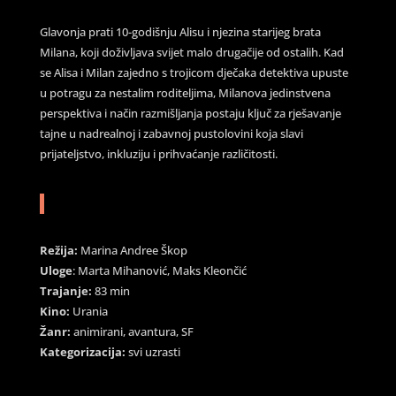
Glavonja prati 10-godišnju Alisu i njezina starijeg brata
Milana, koji doživljava svijet malo drugačije od ostalih. Kad
se Alisa i Milan zajedno s trojicom dječaka detektiva upuste
u potragu za nestalim roditeljima, Milanova jedinstvena
perspektiva i način razmišljanja postaju ključ za rješavanje
tajne u nadrealnoj i zabavnoj pustolovini koja slavi
prijateljstvo, inkluziju i prihvaćanje različitosti.
Režija:
Marina Andree Škop
Uloge
: Marta Mihanović, Maks Kleončić
Trajanje:
83 min
Kino:
Urania
Žanr:
animirani, avantura, SF
Kategorizacija:
svi uzrasti