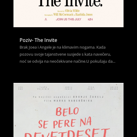
Poziv- The Invite
Brak Joea i Angele je na klimavim nogama. Kada
pozovu svoje tajanstvene susjede s kata navečeru,
noć se odvija na neočekivane načine.U pokušaju da...