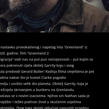
 nastavku provokativnog i napetog hita “Greenland” iz
020. godine, film “Greenland 2:
igracija” vodi nas na put pun neizvjesnosti – put kojim se
ora pokrenuti cijela obitelj Garrity koju i ovog
uta predvodi Gerard Butler! Radnja filma smještena je pet
odina nakon što je komet Clarke pogodio
emlju i uništio velik dio planeta. Obitelj Garrity, koja je
reživjela skrivanjem u bunkeru na Grenlandu,
uočava se s novim izazovima. Njihov sin Nathan sada je
inejdžer i teško podnosi život u skučenim uvjetima
odzemlja. Zbog toga obitelj odlučuje napustiti prividnu