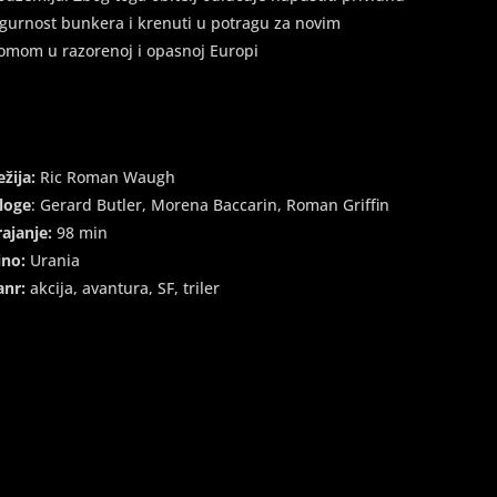
igurnost bunkera i krenuti u potragu za novim
omom u razorenoj i opasnoj Europi
ežija:
Ric Roman Waugh
loge
: Gerard Butler, Morena Baccarin, Roman Griffin
rajanje:
98 min
ino:
Urania
anr:
akcija, avantura, SF, triler