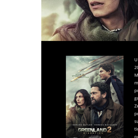
U
2
M
m
p
g
Z
p
s
t
p