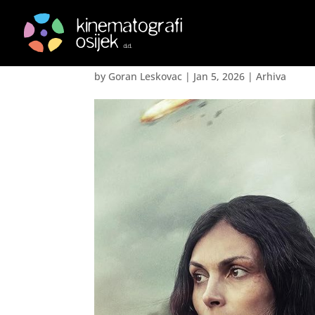
Greenland 2: Migracij
by
Goran Leskovac
|
Jan 5, 2026
|
Arhiva