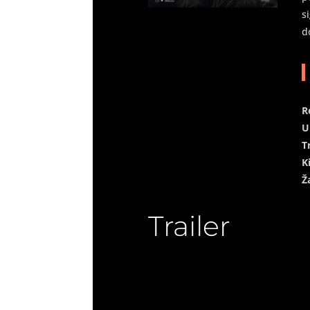
s
d
R
U
T
K
Ž
Trailer