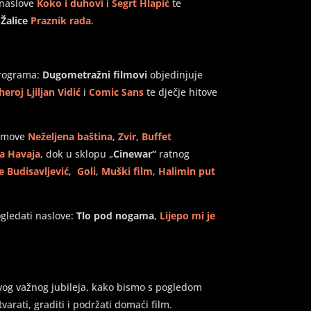
 naslove
Koko i duhovi
i
Šegrt Hlapić
te
 Žalice
Praznik rada
.
 programa:
Dugometražni filmovi
objedinjuje
eroj Ljiljan Vidić
i
Comic Sans
te dječje hitove
ilmove
Neželjena baština
,
Zvir
,
Buffet
ma Havaja
, dok u sklopu „
Cinewar“
ratnog
 Budisavljević
,
Goli
,
Muški film
,
Halimin put
ogledati naslove:
Tlo pod nogama
,
Lijepo mi je
vog važnog jubileja, kako bismo s pogledom
varati, graditi i podržati domaći film.