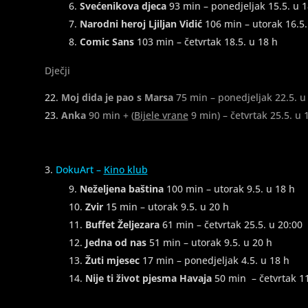
Svećenikova djeca
93 min – ponedjeljak 15.5. u 1
Narodni heroj Ljiljan Vidić
106 min – utorak 16.5.
Comic Sans
103 min – četvrtak 18.5. u 18 h
Dječji
Moj dida je pao s Marsa
75 min – ponedjeljak 22.5. u
Anka
90 min + (
Bijele vrane
9 min) – četvrtak 25.5. u 
DokuArt –
Kino klub
Neželjena baština
100 min – utorak 9.5. u 18 h
Zvir
15 min – utorak 9.5. u 20 h
Buffet Željezara
61 min – četvrtak 25.5. u 20:00
Jedna od nas
51 min – utorak 9.5. u 20 h
Žuti mjesec
17 min – ponedjeljak 4.5. u 18 h
Nije ti život pjesma Havaja
50 min – četvrtak 11