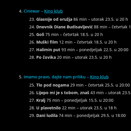
Cinewar –
Kino klub
Glasnije od oružja
86 min – utorak 23.5. u 20 h
Dnevnik Diane Budisavljević
88 min – četvrtak 1
Goli
75 min – četvrtak 18.5. u 20 h
Muški film
12 min – četvrtak 18.5. u 20 h
Halimin put
93 min – ponedjeljak 22.5. u 20:00
Po čovika
20 min – utorak 23.5. u 20 h
Imamo pravo, dajte nam priliku –
Kino klub
Tlo pod nogama
29 min – četvrtak 25.5. u 20:00
Lijepo mi je s tobom, znaš
43 min – utorak 23.5.
Kralj
75 min – ponedjeljak 15.5. u 20:00
U plavetnilo
22 min – utorak 23.5. u 18 h
Dani ludila
74 min – ponedjeljak 29.5. u 18:00