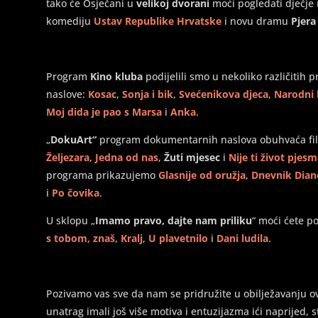
tako će Osječani u
velikoj dvorani
moći pogledati dječje
komediju
Ustav Republike Hrvatske
i novu dramu
Pjera
Program
Kino kluba
podijelili smo u nekoliko različitih
naslove:
Kosac
,
Sonja i bik
,
Svećenikova djeca
,
Narodni h
Moj dida je pao s Marsa
i
Anka
.
„
DokuArt“
program dokumentarnih naslova obuhvaća f
Željezara
,
Jedna od nas
,
Žuti mjesec
i
Nije ti život pjes
programa prikazujemo
Glasnije od oružja
,
Dnevnik Diane
i
Po čovika
.
U sklopu „
Imamo pravo, dajte nam priliku
“ moći ćete p
s tobom, znaš
,
Kralj
,
U plavetnilo
i
Dani ludila
.
Pozivamo vas sve da nam se pridružite u obilježavanju o
unatrag imali još više motiva i entuzijazma ići naprijed, st