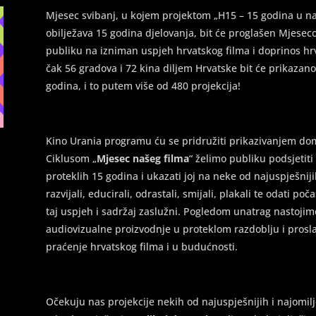
Mjesec svibanj, u kojem projektom „H15 – 15 godina u n
obilježava 15 godina djelovanja, bit će proglašen Mjeseco
publiku na izniman uspjeh hrvatskog filma i doprinos hrv
čak 56 gradova i 72 kina diljem Hrvatske bit će prikazano
godina, i to putem više od 480 projekcija!
Kino Urania programu ću se pridružiti prikazivanjem doma
Ciklusom „
Mjesec našeg filma
“ želimo publiku podsjetit
proteklih 15 godina i ukazati joj na neke od najuspješniji
razvijali, educirali, odrastali, smijali, plakali te odati p
taj uspjeh i sadržaj zaslužni. Pogledom unatrag nastojimo
audiovizualne proizvodnje u proteklom razdoblju i proslav
praćenje hrvatskog filma i u budućnosti.
Očekuju nas projekcije nekih od najuspješnijih i najomilje