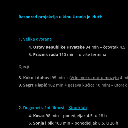
Raspored projekcija u kinu Urania je idući:
Velika dvorana
Ustav Republike Hrvatske
94 min – četvrtak 4.5.
Praznik rada
110 min – u više termina
Dječji
Koko i duhovi
95 min + (
Vrlo mokra noć u muzeju
4 mi
Šegrt Hlapić
102 min + (
Ježeva kućica
10 min) – utorak 
Dugometražni filmovi –
Kino klub
Kosac
98 min – ponedjeljak 4.5. u 18 h
Sonja i bik
103 min – ponedjeljak 8.5. u 20 h