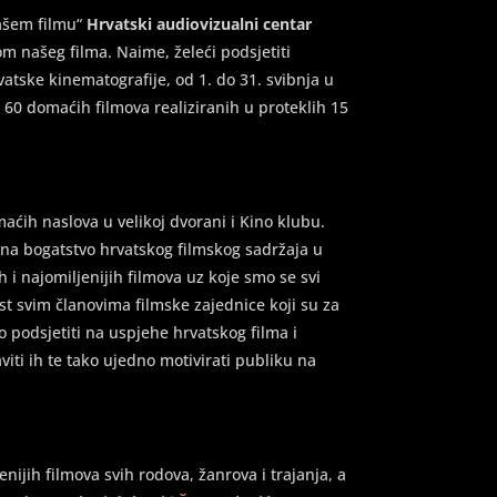
ašem filmu“
Hrvatski audiovizualni centar
m našeg filma. Naime, želeći podsjetiti
atske kinematografije, od 1. do 31. svibnja u
 60 domaćih filmova realiziranih u proteklih 15
ćih naslova u velikoj dvorani i Kino klubu.
i na bogatstvo hrvatskog filmskog sadržaja u
h i najomiljenijih filmova uz koje smo se svi
očast svim članovima filmske zajednice koji su za
 podsjetiti na uspjehe hrvatskog filma i
iti ih te tako ujedno motivirati publiku na
nijih filmova svih rodova, žanrova i trajanja, a