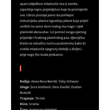
spasi ozlijeđeno mladunče risa iz zamke,
započinje tajno prijateljstvo koje će promijeniti
sve. Ubrzo postaje jasno da pohlepni
industrijalac planira izgradnju pilane koja prijeti
uništiti ne samo dom malog risa nego i cijeli
planinski ekosustav. Uz pomoć svoga vjernog
prijatelja i hrabrog planinskog psa, djevojčica
kreće na odvažnu noćnu pustolovinu kako bi
vratila mladunče njegovoj obitelji u divljini –
prije nego što bude prekasno.
Režija:
Aizea Roca Berridi, Toby Schwarz
Uloge
: Zora Antičević, Dino Pavišić, Dražen
Bratulić
Trajanje:
79 min
Kino:
Urania
Žanr:
Animirani obiteljski