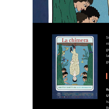
S
n
g
l
g
R
U
I
R