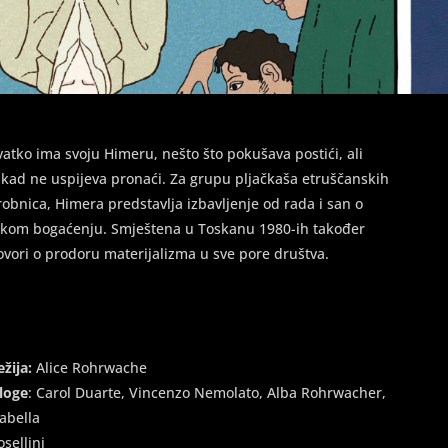
vatko ima svoju Himeru, nešto što pokušava postići, ali
ikad ne uspijeva pronaći. Za grupu pljačkaša etruščanskih
robnica, Himera predstavlja izbavljenje od rada i san o
akom bogaćenju. Smještena u Toskanu 1980-ih također
ovori o prodoru materijalizma u sve pore društva.
ežija:
Alice Rohrwache
loge
: Carol Duarte, Vincenzo Nemolato, Alba Rohrwacher,
sabella
osellini