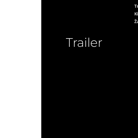
T
K
Ž
Trailer