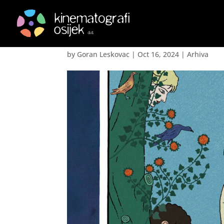
Himera- La Chimera
by
Goran Leskovac
|
Oct 16, 2024
|
Arhiva