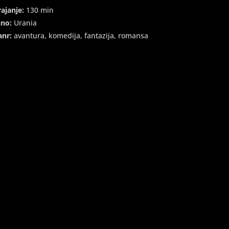
rajanje:
130 min
ino:
Urania
anr:
avantura, komedija, fantazija, romansa