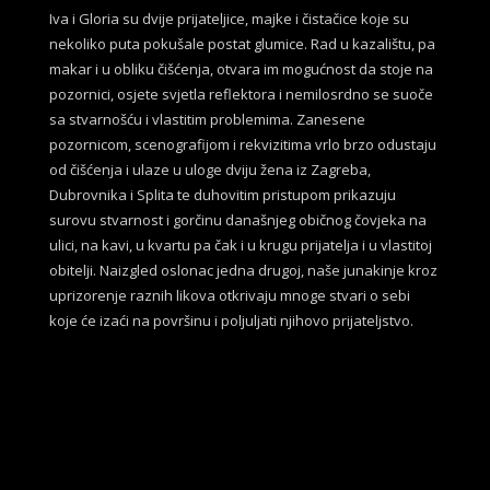
Iva i Gloria su dvije prijateljice, majke i čistačice koje su
nekoliko puta pokušale postat glumice. Rad u kazalištu, pa
makar i u obliku čišćenja, otvara im mogućnost da stoje na
pozornici, osjete svjetla reflektora i nemilosrdno se suoče
sa stvarnošću i vlastitim problemima. Zanesene
pozornicom, scenografijom i rekvizitima vrlo brzo odustaju
od čišćenja i ulaze u uloge dviju žena iz Zagreba,
Dubrovnika i Splita te duhovitim pristupom prikazuju
surovu stvarnost i gorčinu današnjeg običnog čovjeka na
ulici, na kavi, u kvartu pa čak i u krugu prijatelja i u vlastitoj
obitelji. Naizgled oslonac jedna drugoj, naše junakinje kroz
uprizorenje raznih likova otkrivaju mnoge stvari o sebi
koje će izaći na površinu i poljuljati njihovo prijateljstvo.