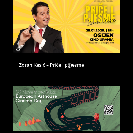
Zoran Kesić – Priče i p(j)esme