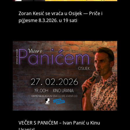
Zoran Kesić se vraća u Osijek — Priče i
p(j)esme 8.3.2026. u 19 sati
VEČER S PANIĆEM – Ivan Panić u Kinu
Urania!