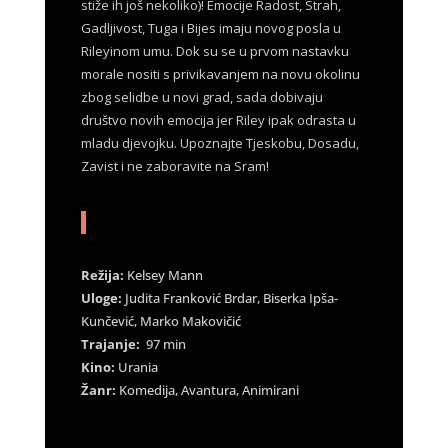
stiže ih još nekoliko)! Emocije Radost, Strah,
Gadljivost, Tuga i Bijes imaju novog posla u
Rileyinom umu. Dok su se u prvom nastavku
morale nositi s privikavanjem na novu okolinu
zbog selidbe u novi grad, sada dobivaju
društvo novih emocija jer Riley ipak odrasta u
mladu djevojku. Upoznajte Tjeskobu, Dosadu,
Zavist i ne zaboravite na Sram!
Režija:
Kelsey Mann
Uloge:
Judita Franković Brdar, Biserka Ipša-
Kunčević, Marko Makovičić
Trajanje:
97 min
Kino:
Urania
Žanr:
Komedija, Avantura, Animirani