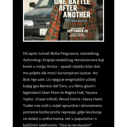
DiCaprio tumači Boba Fergusona, neurednog,
duhovitog i krajnje neobičnog revolucionara koji
kreće u misiju života – spasiti vlastitu kćer dok
mu prijete sile moći i korumpirani sustav. No
Bob nije sam. Uz njega je enigmatični učitelj
kojeg igra Benicio del Toro, a u filmu glumi i
legendarni Sean Penn te Regina Hall, Teyana
Taylor, Chase Infiniti, Wood Harris i Alana Haim.
Trailer nas vodi u svijet apsurdne i istovremeno
potresne borbe protiv represije, gdje revolucija
ne dolazi u uniformama, već u papučama i s
bežičnim telefonom. “Viva la revolución!”