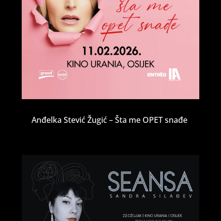
Anđelka Stević Žugić – Šta me OPET snađe