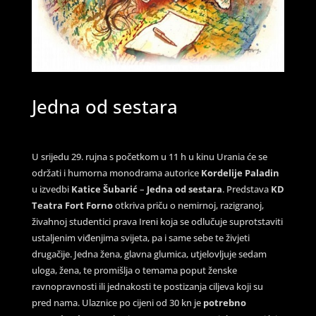
Jedna od sestara
U srijedu 29. rujna s početkom u 11 h u kinu Urania će se
održati i humorna monodrama autorice
Kordelije Paladin
u izvedbi
Katice Šubarić
–
Jedna od sestara
. Predstava
KD
Teatra Fort Forno
otkriva priču o nemirnoj, razigranoj,
živahnoj studentici prava Ireni koja se odlučuje suprotstaviti
ustaljenim viđenjima svijeta, pa i same sebe te živjeti
drugačije. Jedna žena, glavna glumica, utjelovljuje sedam
uloga, žena, te promišlja o temama poput ženske
ravnopravnosti ili jednakosti te postizanja ciljeva koji su
pred nama. Ulaznice po cijeni od 30 kn je
potrebno