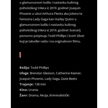
u glamuroznom ludilu i nastavku kultnog
psihološkog trilera iz 2019. godine! Joaquin
Phoenix u ulozi Arthura Flecka aka Jokera te
famozna Lady Gaga kao Harley Quinn u
glamuroznom ludilu i nastavku kultnog
psihološkog trilera iz 2019. godine! Scenarij
ponovno potpisuju Todd Phillips i Scott Silver
koji je također radio i na originalnom filmu.
Režija:
Todd Phillips
Uloge
: Brendan Gleeson, Catherine Keener,
Joaquin Phoenix, Lady Gaga, Zazie Beetz
Trajanje:
138 min
Kino:
Urania
Žanr:
Drama, Akcija, Kriminalistički