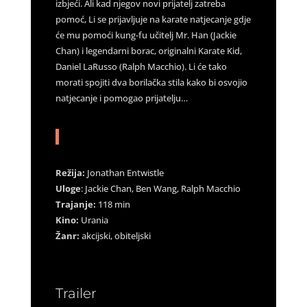
izbjeći. Ali kad njegov novi prijatelj zatreba
pomoć, Li se prijavljuje na karate natjecanje gdje
će mu pomoći kung-fu učitelj Mr. Han (Jackie
Chan) i legendarni borac, originalni Karate Kid,
Daniel LaRusso (Ralph Macchio). Li će tako
morati spojiti dva borilačka stila kako bi osvojio
natjecanje i pomogao prijatelju…
Režija:
Jonathan Entwistle
Uloge
: Jackie Chan, Ben Wang, Ralph Macchio
Trajanje:
118 min
Kino:
Urania
Žanr:
akcijski, obiteljski
Trailer