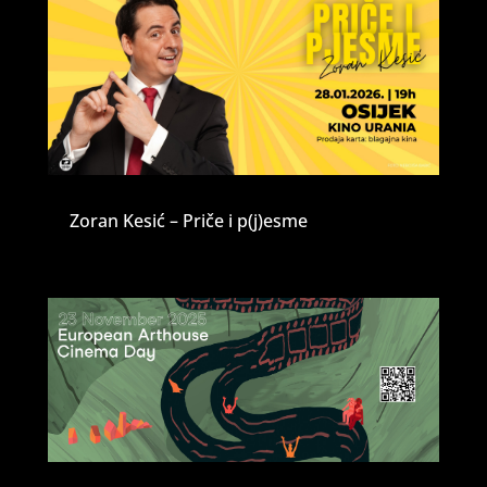
Zoran Kesić – Priče i p(j)esme