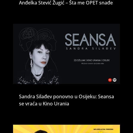
Anđelka Stević Žugić – Šta me OPET snađe
Sandra Silađev ponovno u Osijeku: Seansa
se vraća u Kino Urania