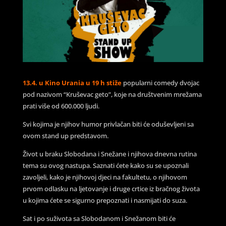
13.4. u Kino Urania u 19 h stiže
popularni comedy dvojac
pod nazivom “Kruševac geto”, koje na društvenim mrežama
prati više od 600.000 ljudi.
Svi kojima je njihov humor privlačan biti će oduševljeni sa
ovom stand up predstavom.
Život u braku Slobodana i Snežane i njihova dnevna rutina
tema su ovog nastupa. Saznati ćete kako su se upoznali
zavoljeli, kako je njihovoj djeci na fakultetu, o njihovom
prvom odlasku na ljetovanje i druge crtice iz bračnog života
u kojima ćete se sigurno prepoznati i nasmijati do suza.
Sat i po suživota sa Slobodanom i Snežanom biti će