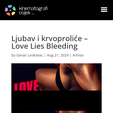
Ljubav i krvoproliće –
Love Lies Bleeding
by
Goran Leskovac
|
Aug 21, 2024
|
Arhiva