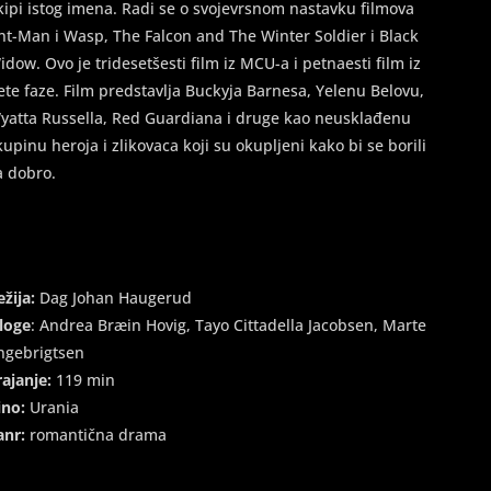
kipi istog imena. Radi se o svojevrsnom nastavku filmova
nt-Man i Wasp, The Falcon and The Winter Soldier i Black
idow. Ovo je tridesetšesti film iz MCU-a i petnaesti film iz
ete faze. Film predstavlja Buckyja Barnesa, Yelenu Belovu,
yatta Russella, Red Guardiana i druge kao neusklađenu
kupinu heroja i zlikovaca koji su okupljeni kako bi se borili
a dobro.
ežija:
Dag Johan Haugerud
loge
: Andrea Bræin Hovig, Tayo Cittadella Jacobsen, Marte
ngebrigtsen
rajanje:
119 min
ino:
Urania
anr:
romantična drama