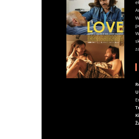
e
A
W
p
W
s
z
R
U
E
T
K
Ž