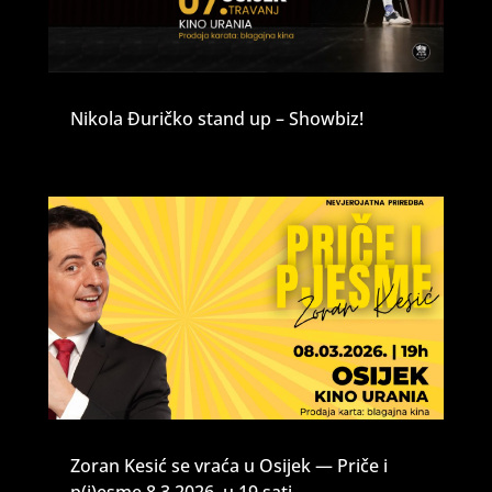
Nikola Đuričko stand up – Showbiz!
Zoran Kesić se vraća u Osijek — Priče i
p(j)esme 8.3.2026. u 19 sati