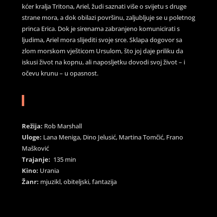
kćer kralja Tritona, Ariel, žudi saznati više o svijetu s druge
strane mora, a dok obilazi površinu, zaljubljuje se u poletnog
princa Erica. Dok je sirenama zabranjeno komunicirati s
ljudima, Ariel mora slijediti svoje srce. Sklapa dogovor sa
zlom morskom vješticom Ursulom, što joj daje priliku da
iskusi život na kopnu, ali naposljetku dovodi svoj život – i
očevu krunu – u opasnost.
Režija:
Rob Marshall
Uloge:
Lana Meniga, Dino Jelusić, Martina Tomčić, Frano
Mašković
Trajanje:
135 min
Kino:
Urania
Žanr:
mjuzikl, obiteljski, fantazija