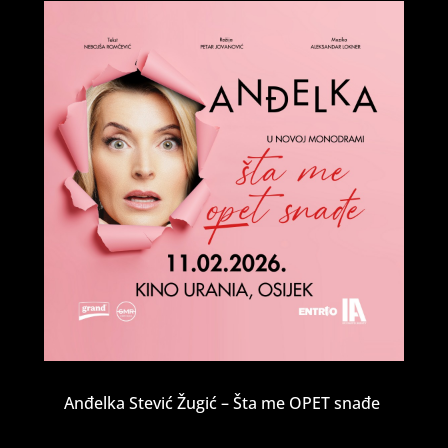
Anđelka Stević Žugić – Šta me OPET snađe