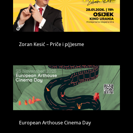
Zoran Kesić – Priče i p(j)esme
European Arthouse Cinema Day