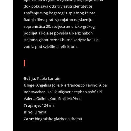
dok pokušava otkriti vlastiti identitet te
značenje svog bogatog i uspješnog života.
Radnja filma prati vjerojatno najslavniju
sopranisticu 20. stoljeća američko-grčkog
podrijetla koja se povukla u Pariz nakon
iznimno glamurozne i burne karijere koju je
vodila pod svjetlima reflektora.
Režija:
Pablo Larraín
Uloge
: Angelina Jolie, Pierfrancesco Favino, Alba
Rohrwacher, Haluk Bilginer, Stephen Ashfield,
Valeria Golino, Kodi Smit-McPhee
Trajanje:
124 min
Kino:
Urania
Žanr:
biografska glazbena drama