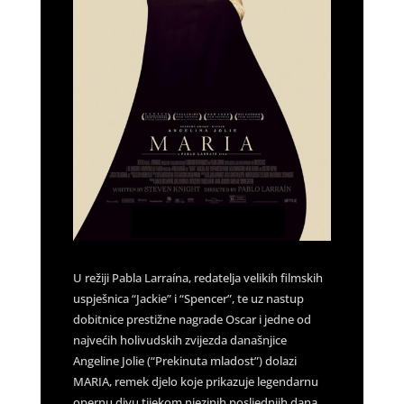
U režiji Pabla Larraína, redatelja velikih filmskih
uspješnica “Jackie” i “Spencer”, te uz nastup
dobitnice prestižne nagrade Oscar i jedne od
najvećih holivudskih zvijezda današnjice
Angeline Jolie (“Prekinuta mladost”) dolazi
MARIA, remek djelo koje prikazuje legendarnu
opernu divu tijekom njezinih posljednjih dana