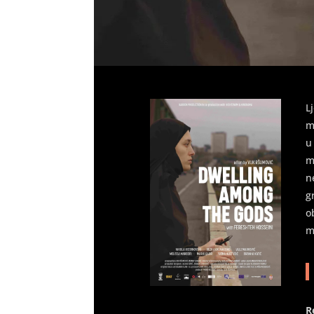
L
m
u
m
n
g
o
m
R