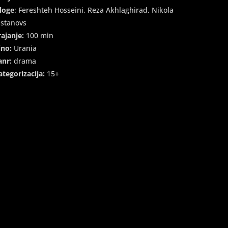
loge
: Fereshteh Hosseini, Reza Akhlaghirad, Nikola
istanovs
rajanje:
100 min
ino:
Urania
anr:
drama
ategorizacija:
15+