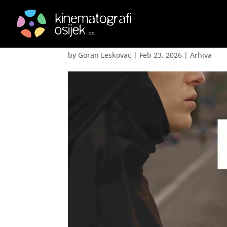
Među bogovima- Dwel
by
Goran Leskovac
|
Feb 23, 2026
|
Arhiva