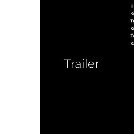
U
R
T
K
Ž
K
Trailer