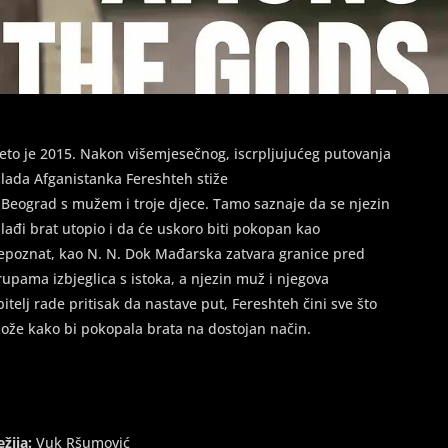
jeto je 2015. Nakon višemjesečnog, iscrpljujućeg putovanja
lada Afganistanka Fereshteh stiže
 Beograd s mužem i troje djece. Tamo saznaje da se njezin
lađi brat utopio i da će uskoro biti pokopan kao
epoznat, kao N. N. Dok Mađarska zatvara granice pred
rupama izbjeglica s istoka, a njezin muž i njegova
bitelj rade pritisak da nastave put, Fereshteh čini sve što
ože kako bi pokopala brata na dostojan način.
ežija:
Vuk Ršumović