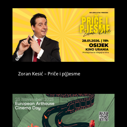
Zoran Kesić – Priče i p(j)esme