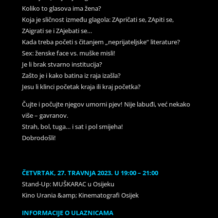
Koliko to glasova ima žena?
Koja je sličnost između glagola: ZApričati se, ZApiti se,
ZAigrati se i ZAjebati se…
Kada treba početi s čitanjem „neprijateljske“ literature?
Sex: ženske face vs. muške misli!
Je li brak stvarno institucija?
Zašto je i kako batina iz raja izašla?
Jesu li klinci početak kraja ili kraj početka?
Čujte i počujte njegov umorni pjev! Nije labuđi, već nekako
više – gavranov.
Strah, bol, tuga… i sat i pol smijeha!
Dobrodošli!
ČETVRTAK, 27. TRAVNJA 2023. U 19:00 – 21:00
Stand-Up: MUŠKARAC u Osijeku
Kino Urania &amp; Kinematografi Osijek
INFORMACIJE O ULAZNICAMA