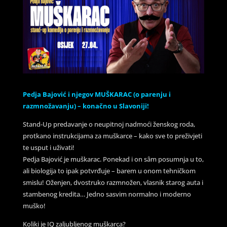
Pedja Bajović i njegov MUŠKARAC (o parenju i
razmnožavanju) – konačno u Slavoniji!
Stand-Up predavanje o neupitnoj nadmoći ženskog roda,
protkano instrukcijama za muškarce – kako sve to preživjeti
te usput i uživati!
Pedja Bajović je muškarac. Ponekad i on sâm posumnja u to,
ali biologija to ipak potvrđuje – barem u onom tehničkom
smislu! Oženjen, dvostruko razmnožen, vlasnik starog auta i
stambenog kredita… Jedno sasvim normalno i moderno
muško!
Koliki je IQ zaljubljenog muškarca?