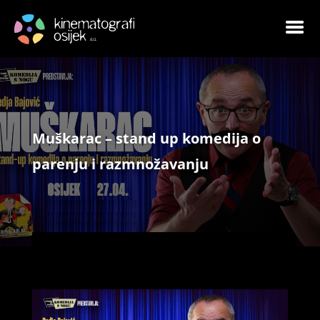
Muškarac – stand up komedija o
parenju i razmnožavanju