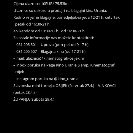
Cijena ulaznice: 10EUR/ 75,53kn
Ulaznice su uskoro u prodaji i na blagajni kina Urania.
Radno vrijeme blagajne: ponedjeljak-srijeda 12-21 h, četvrtak
i petak od 16:30-21 h,
a vikendom od 10:30-12 h i od 16:30-21 h.
Za ostale informacije nas možete kontaktirati:
– 031 205 501 – Uprava (pon-pet od 9-17 h)
– 031 205 507 – Blagajna kina (od 17-21 h)
– mail: ulaznice@kinematografi-osijek.hr
– inbox poruka na Page Kino Urania &amp; Kinematografi
Osijek
– instagram poruka na @kino_urania
Slavonska mini-turneja: OSIJEK (četvrtak 27.4.) – VINKOVCI
(petak 28.4.) –
ŽUPANJA (subota 29.4.)