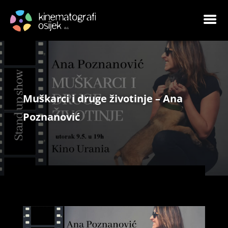
Muškarci i druge životinje – Ana
Poznanović