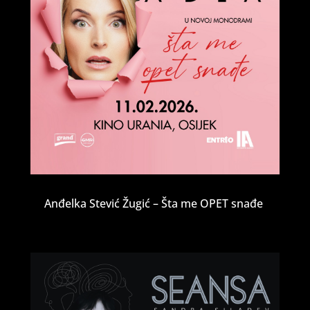
Anđelka Stević Žugić – Šta me OPET snađe