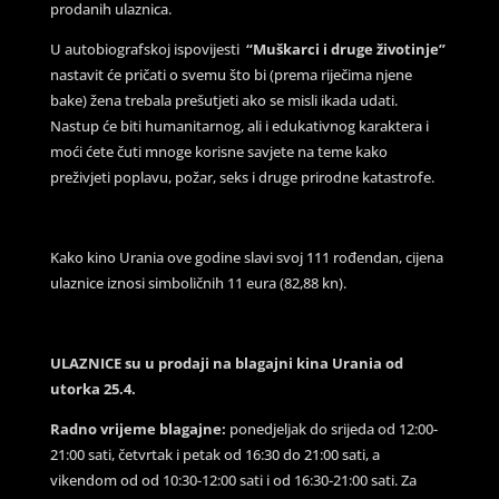
prodanih ulaznica.
U autobiografskoj ispovijesti
“Muškarci i druge životinje”
nastavit će pričati o svemu što bi (prema riječima njene
bake) žena trebala prešutjeti ako se misli ikada udati.
Nastup će biti humanitarnog, ali i edukativnog karaktera i
moći ćete čuti mnoge korisne savjete na teme kako
preživjeti poplavu, požar, seks i druge prirodne katastrofe.
Kako kino Urania ove godine slavi svoj 111 rođendan, cijena
ulaznice iznosi simboličnih 11 eura (82,88 kn).
ULAZNICE su u prodaji na blagajni kina Urania od
utorka 25.4.
Radno vrijeme blagajne:
ponedjeljak do srijeda od 12:00-
21:00 sati, četvrtak i petak od 16:30 do 21:00 sati, a
vikendom od od 10:30-12:00 sati i od 16:30-21:00 sati. Za