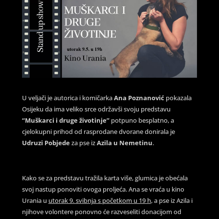
U veljači je autorica i komičarka
Ana Poznanović
pokazala
Osijeku da ima veliko srce održavši svoju predstavu
“Muškarci i druge životinje”
potpuno besplatno, a
cjelokupni prihod od rasprodane dvorane donirala je
Udruzi
Pobjede
za pse iz
Azila u Nemetinu
.
Kako se za predstavu tražila karta više, glumica je obećala
svoj nastup ponoviti ovoga proljeća. Ana se vraća u kino
Urania u
utorak 9. svibnja s početkom u 19 h
, a pse iz Azila i
njihove volontere ponovno će razveseliti donacijom od