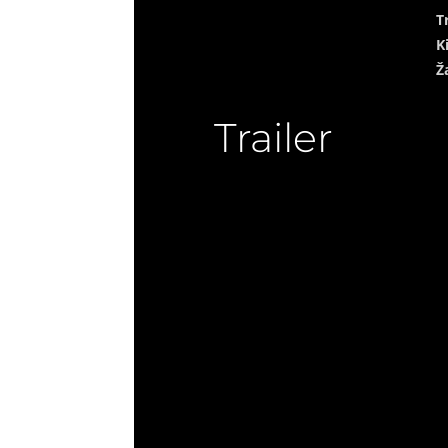
T
K
Ž
Trailer