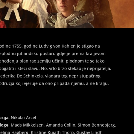
odine 1755. godine Ludvig von Kahlen je stigao na
eplodnu jutlandsku pustaru gdje je prema kraljevom
ahođenju planirao zemlju učiniti plodnom te se tako
bogatiti i steći slavu. No, vrlo brzo stekao je neprijatelja,
rederika De Schinkela, vladara tog nepristupačnog
odručja koji vjeruje da ono pripada njemu, a ne kralju.
ežija:
Nikolai Arcel
loge
: Mads Mikkelsen, Amanda Collin, Simon Bennebjerg,
elina Hagberg, Kristine Kujath Thorp, Gustav Lindh