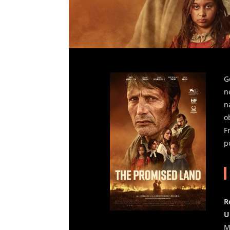
G
n
n
o
F
p
R
U
M