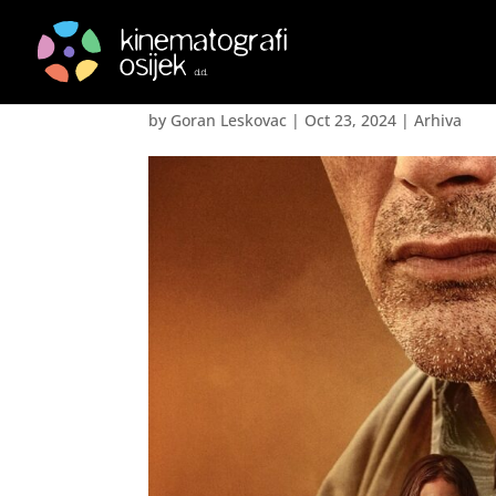
Obećana zemlja- Pro
by
Goran Leskovac
|
Oct 23, 2024
|
Arhiva