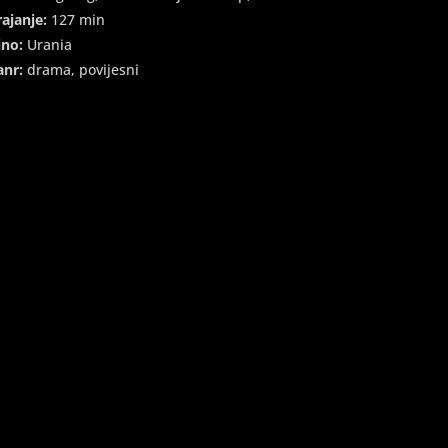
rajanje:
127 min
ino:
Urania
anr:
drama, povijesni